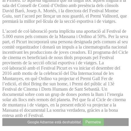
al Pirineu. D’aquesta signatura que ha tingut lloc aquest migdia a la
sala del Consell de Comú d’Ordino amb presència dels cònsols
David Baró, Josep A. Mortés, i la directora del Festival Montse
Guiu, surt l’acord per llençar un nou guardó, el Premi Vallnord, que
premiarà la millor pel·lícula de la secció esportiva i de viatges.
L’acord de col·laboració porta implícita una aportació al Festival de
5.000 euros pels comuns de la Massana i Ordino al 50%. Per la seva
part, el Picurt incorporarà una persona designada pels comuns al seu
comitè organitzador i donarà un impuls a la cinematografia nacional
incentivant les produccions de joves creadors. El programa del Cicle
de cinema es beneficiarà de nous títols proposats pel Festival
provinents de la secció oficial esportiva i de viatges. La
col·laboració amb el Festival Picurt es va iniciar el desembre del
2016 amb motiu de la celebració del Dia Internacional de les
Muntanyes, en què Ordino va projectar el Premi Gall Fer de
l’edició, el títol Bring the sun home, i Premi del públic al 13è
Festival de Cinema i Drets Humans de Sant Sebastià. Un
documental sobre com un grup de dones porten la llum i l’energia
solar als llocs més remots del planeta. Pel que fa al Cicle de cinema
de muntanya i de viatges, en la present edició va projectar a la
Massana el documental La sonrisa verdadera, gràcies a la bona
entesa amb el Festival.
Permetre
Google Adsense està deshabilitat.