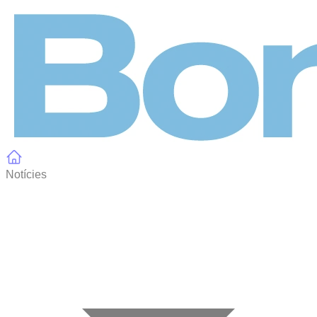
Panell de gestió de galetes
Notícies