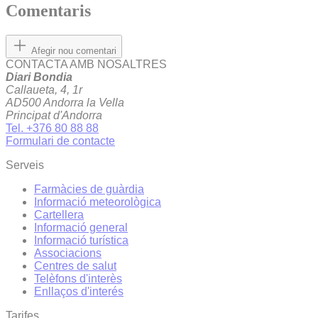
Comentaris
Afegir nou comentari
CONTACTA AMB NOSALTRES
Diari Bondia
Callaueta, 4, 1r
AD500 Andorra la Vella
Principat d'Andorra
Tel. +376 80 88 88
Formulari de contacte
Serveis
Farmàcies de guàrdia
Informació meteorològica
Cartellera
Informació general
Informació turística
Associacions
Centres de salut
Telèfons d'interès
Enllaços d'interés
Tarifes