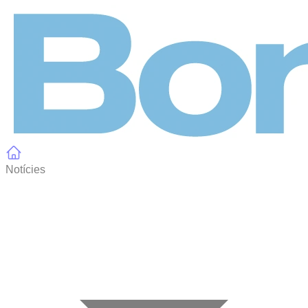
Panell de gestió de galetes
Notícies