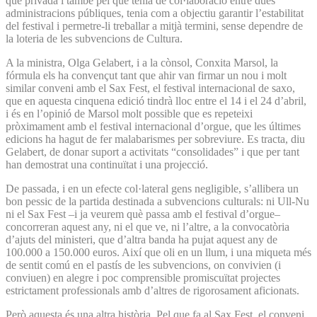
que privada i també pel que tenia de col·laboració entre dues
administracions públiques, tenia com a objectiu garantir l’estabilitat
del festival i permetre-li treballar a mitjà termini, sense dependre de
la loteria de les subvencions de Cultura.
A la ministra, Olga Gelabert, i a la cònsol, Conxita Marsol, la
fórmula els ha convençut tant que ahir van firmar un nou i molt
similar conveni amb el Sax Fest, el festival internacional de saxo,
que en aquesta cinquena edició tindrà lloc entre el 14 i el 24 d’abril,
i és en l’opinió de Marsol molt possible que es repeteixi
pròximament amb el festival internacional d’orgue, que les últimes
edicions ha hagut de fer malabarismes per sobreviure. Es tracta, diu
Gelabert, de donar suport a activitats “consolidades” i que per tant
han demostrat una continuïtat i una projecció.
De passada, i en un efecte col·lateral gens negligible, s’allibera un
bon pessic de la partida destinada a subvencions culturals: ni Ull-Nu
ni el Sax Fest –i ja veurem què passa amb el festival d’orgue–
concorreran aquest any, ni el que ve, ni l’altre, a la convocatòria
d’ajuts del ministeri, que d’altra banda ha pujat aquest any de
100.000 a 150.000 euros. Així que oli en un llum, i una miqueta més
de sentit comú en el pastís de les subvencions, on convivien (i
conviuen) en alegre i poc comprensible promiscuïtat projectes
estrictament professionals amb d’altres de rigorosament aficionats.
Però aquesta és una altra història. Pel que fa al Sax Fest, el conveni