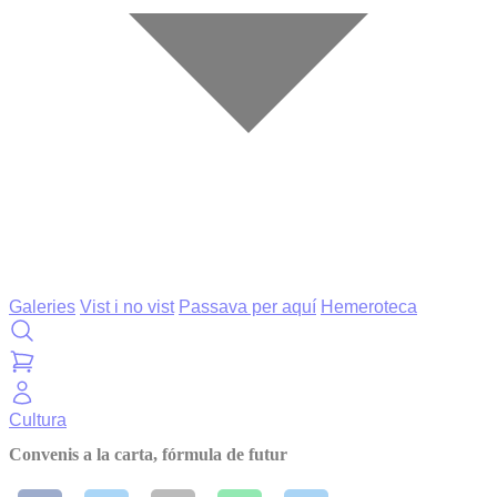
Galeries
Vist i no vist
Passava per aquí
Hemeroteca
Cultura
Convenis a la carta, fórmula de futur