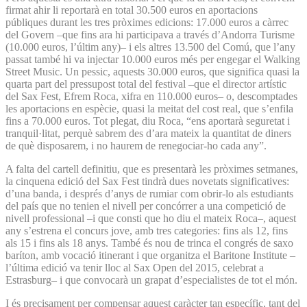
firmat ahir li reportarà en total 30.500 euros en aportacions
públiques durant les tres pròximes edicions: 17.000 euros a càrrec
del Govern –que fins ara hi participava a través d’Andorra Turisme
(10.000 euros, l’últim any)– i els altres 13.500 del Comú, que l’any
passat també hi va injectar 10.000 euros més per engegar el Walking
Street Music. Un pessic, aquests 30.000 euros, que significa quasi la
quarta part del pressupost total del festival –que el director artístic
del Sax Fest, Efrem Roca, xifra en 110.000 euros– o, descomptades
les aportacions en espècie, quasi la meitat del cost real, que s’enfila
fins a 70.000 euros. Tot plegat, diu Roca, “ens aportarà seguretat i
tranquil·litat, perquè sabrem des d’ara mateix la quantitat de diners
de què disposarem, i no haurem de renegociar-ho cada any”.
A falta del cartell definitiu, que es presentarà les pròximes setmanes,
la cinquena edició del Sax Fest tindrà dues novetats significatives:
d’una banda, i després d’anys de rumiar com obrir-lo als estudiants
del país que no tenien el nivell per concórrer a una competició de
nivell professional –i que consti que ho diu el mateix Roca–, aquest
any s’estrena el concurs jove, amb tres categories: fins als 12, fins
als 15 i fins als 18 anys. També és nou de trinca el congrés de saxo
baríton, amb vocació itinerant i que organitza el Baritone Institute –
l’última edició va tenir lloc al Sax Open del 2015, celebrat a
Estrasburg– i que convocarà un grapat d’especialistes de tot el món.
I és precisament per compensar aquest caràcter tan específic, tant del