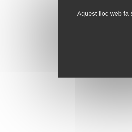
Aquest lloc web fa s