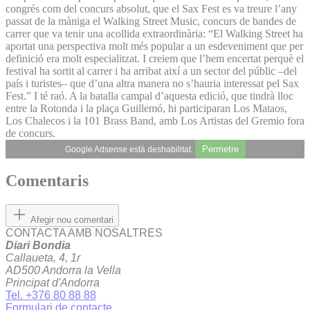
congrés com del concurs absolut, que el Sax Fest es va treure l’any
passat de la màniga el Walking Street Music, concurs de bandes de
carrer que va tenir una acollida extraordinària: “El Walking Street ha
aportat una perspectiva molt més popular a un esdeveniment que per
definició era molt especialitzat. I creiem que l’hem encertat perquè el
festival ha sortit al carrer i ha arribat així a un sector del públic –del
país i turistes– que d’una altra manera no s’hauria interessat pel Sax
Fest.” I té raó. A la batalla campal d’aquesta edició, que tindrà lloc
entre la Rotonda i la plaça Guillemó, hi participaran Los Mataos,
Los Chalecos i la 101 Brass Band, amb Los Artistas del Gremio fora
de concurs.
Permetre
Google Adsense està deshabilitat.
Comentaris
Afegir nou comentari
CONTACTA AMB NOSALTRES
Diari Bondia
Callaueta, 4, 1r
AD500 Andorra la Vella
Principat d'Andorra
Tel. +376 80 88 88
Formulari de contacte