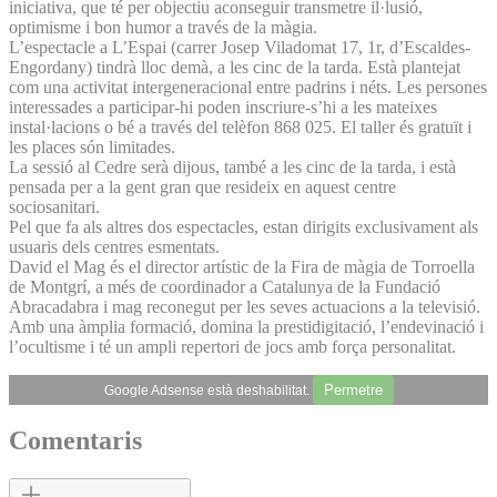
iniciativa, que té per objectiu aconseguir transmetre il·lusió,
optimisme i bon humor a través de la màgia.
L’espectacle a L’Espai (carrer Josep Viladomat 17, 1r, d’Escaldes-
Engordany) tindrà lloc demà, a les cinc de la tarda. Està plantejat
com una activitat intergeneracional entre padrins i néts. Les persones
interessades a participar-hi poden inscriure-s’hi a les mateixes
instal·lacions o bé a través del telèfon 868 025. El taller és gratuït i
les places són limitades.
La sessió al Cedre serà dijous, també a les cinc de la tarda, i està
pensada per a la gent gran que resideix en aquest centre
sociosanitari.
Pel que fa als altres dos espectacles, estan dirigits exclusivament als
usuaris dels centres esmentats.
David el Mag és el director artístic de la Fira de màgia de Torroella
de Montgrí, a més de coordinador a Catalunya de la Fundació
Abracadabra i mag reconegut per les seves actuacions a la televisió.
Amb una àmplia formació, domina la prestidigitació, l’endevinació i
l’ocultisme i té un ampli repertori de jocs amb força personalitat.
Permetre
Google Adsense està deshabilitat.
Comentaris