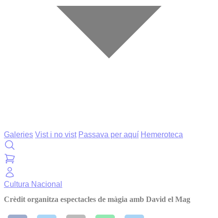
Galeries
Vist i no vist
Passava per aquí
Hemeroteca
Cultura
Nacional
Crèdit organitza espectacles de màgia amb David el Mag