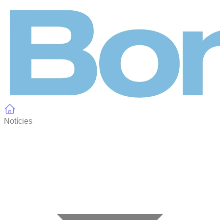
Panell de gestió de galetes
Notícies