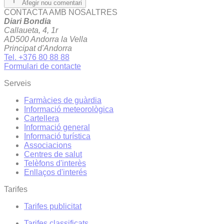
Afegir nou comentari
CONTACTA AMB NOSALTRES
Diari Bondia
Callaueta, 4, 1r
AD500 Andorra la Vella
Principat d'Andorra
Tel. +376 80 88 88
Formulari de contacte
Serveis
Farmàcies de guàrdia
Informació meteorològica
Cartellera
Informació general
Informació turística
Associacions
Centres de salut
Telèfons d'interès
Enllaços d'interés
Tarifes
Tarifes publicitat
Tarifes classificats