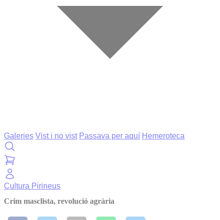
Galeries
Vist i no vist
Passava per aquí
Hemeroteca
Cultura
Pirineus
Crim masclista, revolució agrària