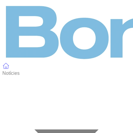
Panell de gestió de galetes
Notícies