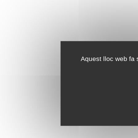
Aquest lloc web fa s