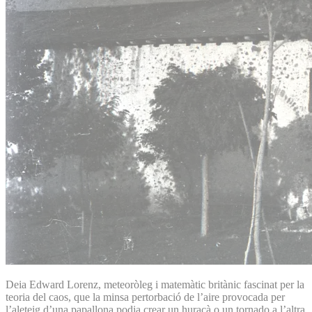
Deia Edward Lorenz, meteoròleg i matemàtic britànic fascinat per la
teoria del caos, que la minsa pertorbació de l’aire provocada per
l’aleteig d’una papallona podia crear un huracà o un tornado a l’altra