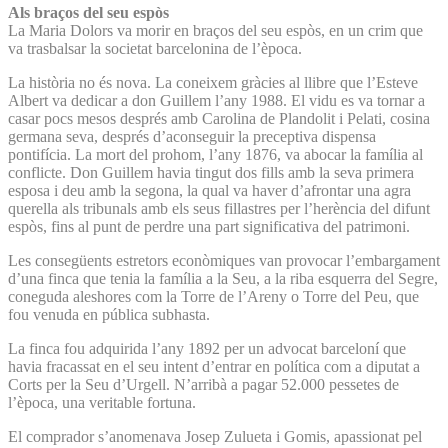
Als braços del seu espòs
La Maria Dolors va morir en braços del seu espòs, en un crim que
va trasbalsar la societat barcelonina de l’època.
La història no és nova. La coneixem gràcies al llibre que l’Esteve
Albert va dedicar a don Guillem l’any 1988. El vidu es va tornar a
casar pocs mesos després amb Carolina de Plandolit i Pelati, cosina
germana seva, després d’aconseguir la preceptiva dispensa
pontifícia. La mort del prohom, l’any 1876, va abocar la família al
conflicte. Don Guillem havia tingut dos fills amb la seva primera
esposa i deu amb la segona, la qual va haver d’afrontar una agra
querella als tribunals amb els seus fillastres per l’herència del difunt
espòs, fins al punt de perdre una part significativa del patrimoni.
Les consegüents estretors econòmiques van provocar l’embargament
d’una finca que tenia la família a la Seu, a la riba esquerra del Segre,
coneguda aleshores com la Torre de l’Areny o Torre del Peu, que
fou venuda en pública subhasta.
La finca fou adquirida l’any 1892 per un advocat barceloní que
havia fracassat en el seu intent d’entrar en política com a diputat a
Corts per la Seu d’Urgell. N’arribà a pagar 52.000 pessetes de
l’època, una veritable fortuna.
El comprador s’anomenava Josep Zulueta i Gomis, apassionat pel