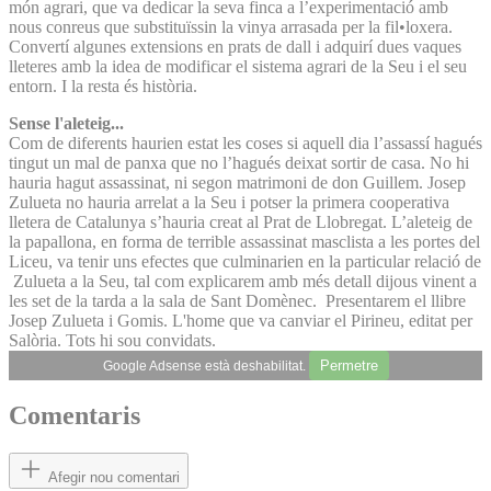
món agrari, que va dedicar la seva finca a l’experimentació amb
nous conreus que substituïssin la vinya arrasada per la fil•loxera.
Convertí algunes extensions en prats de dall i adquirí dues vaques
lleteres amb la idea de modificar el sistema agrari de la Seu i el seu
entorn. I la resta és història.
Sense l'aleteig...
Com de diferents haurien estat les coses si aquell dia l’assassí hagués
tingut un mal de panxa que no l’hagués deixat sortir de casa. No hi
hauria hagut assassinat, ni segon matrimoni de don Guillem. Josep
Zulueta no hauria arrelat a la Seu i potser la primera cooperativa
lletera de Catalunya s’hauria creat al Prat de Llobregat. L’aleteig de
la papallona, en forma de terrible assassinat masclista a les portes del
Liceu, va tenir uns efectes que culminarien en la particular relació de
Zulueta a la Seu, tal com explicarem amb més detall dijous vinent a
les set de la tarda a la sala de Sant Domènec. Presentarem el llibre
Josep Zulueta i Gomis. L'home que va canviar el Pirineu, editat per
Salòria. Tots hi sou convidats.
Permetre
Google Adsense està deshabilitat.
Comentaris
Afegir nou comentari