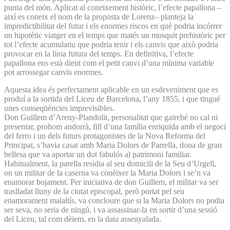
punta del món. Aplicat al coneixement històric, l’efecte papallona –
així es coneix el nom de la proposta de Lorenz– planteja la
impredictibilitat del futur i els enormes riscos en què podria incórrer
un hipotètic viatger en el temps que matés un mosquit prehistòric per
tot l’efecte acumulatiu que podria tenir i els canvis que això podria
provocar en la línia futura del temps. En definitiva, l’efecte
papallona ens està dient com el petit canvi d’una mínima variable
pot arrossegar canvis enormes.
Aquesta idea és perfectament aplicable en un esdeveniment que es
produí a la sortida del Liceu de Barcelona, l’any 1855, i que tingué
unes conseqüències imprevisibles.
Don Guillem d’Areny-Plandolit, personalitat que gairebé no cal ni
presentar, prohom andorrà, fill d’una família enriquida amb el negoci
del ferro i un dels futurs protagonistes de la Nova Reforma del
Principat, s’havia casat amb Maria Dolors de Parrella, dona de gran
bellesa que va aportar un dot fabulós al patrimoni familiar.
Habitualment, la parella residia al seu domicili de la Seu d’Urgell,
on un militar de la caserna va conèixer la Maria Dolors i se’n va
enamorar bojament. Per iniciativa de don Guillem, el militar va ser
traslladat lluny de la ciutat episcopal, però portat pel seu
enamorament malaltís, va concloure que si la Maria Dolors no podia
ser seva, no seria de ningú, i va assassinar-la en sortir d’una sessió
del Liceu, tal com dèiem, en la data assenyalada.