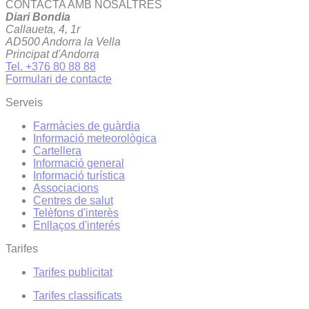
CONTACTA AMB NOSALTRES
Diari Bondia
Callaueta, 4, 1r
AD500 Andorra la Vella
Principat d'Andorra
Tel. +376 80 88 88
Formulari de contacte
Serveis
Farmàcies de guàrdia
Informació meteorològica
Cartellera
Informació general
Informació turística
Associacions
Centres de salut
Telèfons d'interès
Enllaços d'interés
Tarifes
Tarifes publicitat
Tarifes classificats