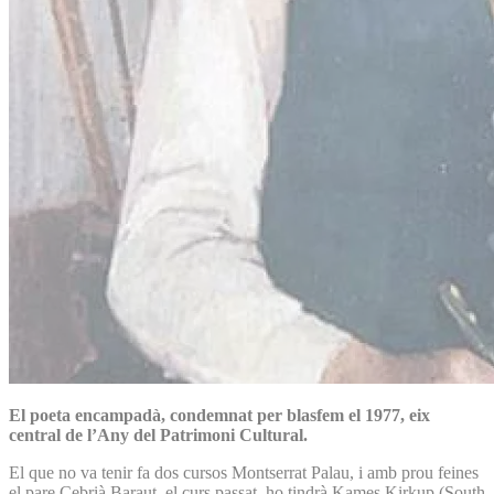
El poeta encampadà, condemnat per blasfem el 1977, eix
central de l’Any del Patrimoni Cultural.
El que no va tenir fa dos cursos Montserrat Palau, i amb prou feines
el pare Cebrià Baraut, el curs passat, ho tindrà Kames Kirkup (South