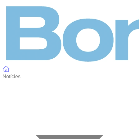
Panell de gestió de galetes
Notícies