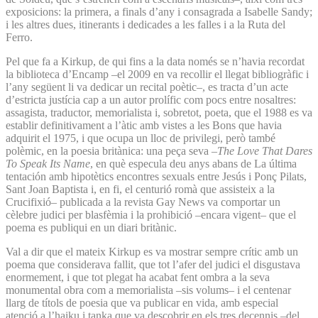
exposicions: la primera, a finals d’any i consagrada a Isabelle Sandy;
i les altres dues, itinerants i dedicades a les falles i a la Ruta del
Ferro.
Pel que fa a Kirkup, de qui fins a la data només se n’havia recordat
la biblioteca d’Encamp –el 2009 en va recollir el llegat bibliogràfic i
l’any següent li va dedicar un recital poètic–, es tracta d’un acte
d’estricta justícia cap a un autor prolífic com pocs entre nosaltres:
assagista, traductor, memorialista i, sobretot, poeta, que el 1988 es va
establir definitivament a l’àtic amb vistes a les Bons que havia
adquirit el 1975, i que ocupa un lloc de privilegi, però també
polèmic, en la poesia britànica: una peça seva –
The Love That Dares
To Speak Its Name
, en què especula deu anys abans de La última
tentación amb hipotètics encontres sexuals entre Jesús i Ponç Pilats,
Sant Joan Baptista i, en fi, el centurió romà que assisteix a la
Crucifixió– publicada a la revista Gay News va comportar un
cèlebre judici per blasfèmia i la prohibició –encara vigent– que el
poema es publiqui en un diari britànic.
Val a dir que el mateix Kirkup es va mostrar sempre crític amb un
poema que considerava fallit, que tot l’afer del judici el disgustava
enormement, i que tot plegat ha acabat fent ombra a la seva
monumental obra com a memorialista –sis volums– i el centenar
llarg de títols de poesia que va publicar en vida, amb especial
atenció a l’haiku i tanka que va descobrir en els tres decennis –del