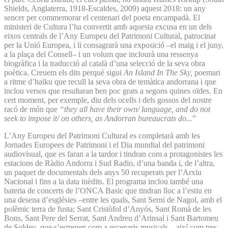
Shields, Anglaterra, 1918-Escaldes, 2009) aquest 2018: un any
sencer per commemorar el centenari del poeta encampadà. El
ministeri de Cultura l’ha convertit amb aquesta excusa en un dels
eixos centrals de l’Any Europeu del Patrimoni Cultural, patrocinat
per la Unió Europea, i li consagrarà una exposició –el maig i el juny,
a la plaça del Consell– i un volum que inclourà una ressenya
biogràfica i la traducció al català d’una selecció de la seva obra
poètica. Creuem els dits perquè sigui
An Island In The Sky,
poemari
a ritme d’haiku que recull la seva obra de temàtica andorrana i que
inclou versos que resultaran ben poc grats a segons quines oïdes. En
cert moment, per exemple, diu dels ocells i dels gossos del nostre
racó de món que
“they all have their own/ language, and do not
seek to impose it/ on others, as Andorran bureaucrats do...
”
L’Any Europeu del Patrimoni Cultural es completarà amb les
Jornades Europees de Patrimoni i el Dia mundial del patrimoni
audiovisual, que es faran a la tardor i tindran com a protagonistes les
estacions de Ràdio Andorra i Sud Radio, d’una banda i, de l’altra,
un paquet de documentals dels anys 50 recuperats per l’Arxiu
Nacional i fins a la data inèdits. El programa inclou també una
bateria de concerts de l’ONCA Basic que tindran lloc a l’estiu en
una desena d’esglésies –entre les quals, Sant Serni de Nagol, amb el
polèmic terra de fusta; Sant Cristòfol d’Anyós, Sant Romà de les
Bons, Sant Pere del Serrat, Sant Andreu d’Arinsal i Sant Bartomeu
de Soldeu, que s’estrenen com a escenaris musicals–, així com tres