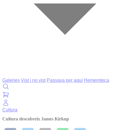
Galeries
Vist i no vist
Passava per aquí
Hemeroteca
Cultura
Cultura descobreix James Kirkup