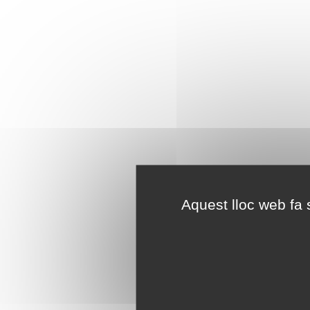
Aquest lloc web fa s