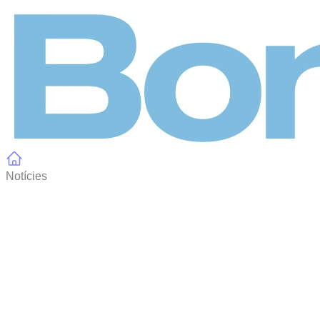
Panell de gestió de galetes
Notícies