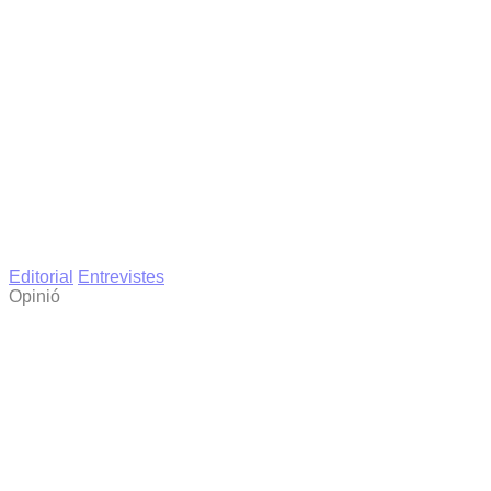
Editorial
Entrevistes
Opinió