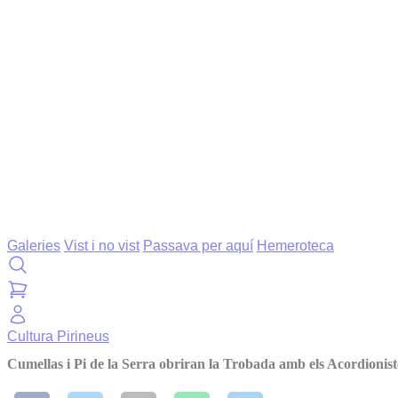
Galeries
Vist i no vist
Passava per aquí
Hemeroteca
Cultura
Pirineus
Cumellas i Pi de la Serra obriran la Trobada amb els Acordionist