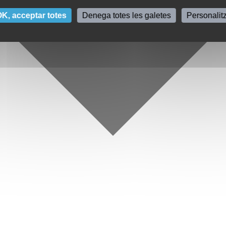
K, acceptar totes
Denega totes les galetes
Personalit