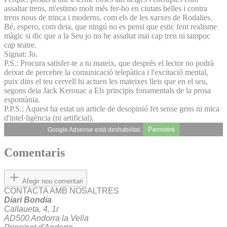
assaltar trens, m'estimo molt més fer-ho en ciutats belles i contra
trens nous de trinca i moderns, com els de les xarxes de Rodalies.
Bé, espero, com deia, que ningú no es pensi que estic fent realisme
màgic si dic que a la Seu jo no he assaltat mai cap tren ni tampoc
cap teatre.
Signat: Jo.
P.S.: Procura satisfer-te a tu mateix, que després el lector no podrà
deixar de percebre la comunicació telepàtica i l'excitació mental,
puix dins el teu cervell hi actuen les mateixes lleis que en el seu,
segons deia Jack Kerouac a Els principis fonamentals de la prosa
espontània.
P.P.S.: Aquest ha estat un article de desopinió fet sense gens ni mica
d'intel·ligència (ni artificial).
Permetre
Google Adsense està deshabilitat.
Comentaris
Afegir nou comentari
CONTACTA AMB NOSALTRES
Diari Bondia
Callaueta, 4, 1r
AD500 Andorra la Vella