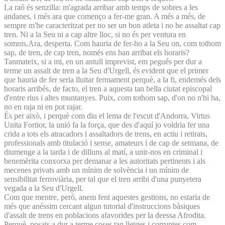
La raó és senzilla: m'agrada arribar amb temps de sobres a les
andanes, i més ara que començo a fer-me gran. A més a més, de
sempre m'he caracteritzat per no ser un bon atleta i no he assaltat cap
tren. Ni a la Seu ni a cap altre lloc, si no és per ventura en
somnis.Ara, desperta. Com hauria de fer-ho a la Seu on, com tothom
sap, de tren, de cap tren, només ens han arribat els horaris?
Tanmateix, si a mi, en un antull imprevist, em pegués per dur a
terme un assalt de tren a la Seu d'Urgell, és evident que el primer
que hauria de fer seria lluitar fermament perquè, a la fi, endemés dels
horaris arribés, de facto, el tren a aquesta tan bella ciutat episcopal
d'entre rius i altes muntanyes. Puix, com tothom sap, d'on no n'hi ha,
no en raja ni en pot rajar.
És per això, i perquè com diu el lema de l'escut d'Andorra, Virtus
Unita Fortior, la unió fa la força, que des d'aquí jo voldria fer una
crida a tots els atracadors i assaltadors de trens, en actiu i retirats,
professionals amb titulació i sense, amateurs i de cap de setmana, de
diumenge a la tarda i de dilluns al matí, a unir-nos en criminal i
benemèrita conxorxa per demanar a les autoritats pertinents i als
mecenes privats amb un mínim de solvència i un mínim de
sensibilitat ferroviària, per tal que el tren arribi d'una punyetera
vegada a la Seu d'Urgell.
Com que mentre, però, anem fent aquestes gestions, no estaria de
més que anéssim cercant algun tutorial d'instruccions bàsiques
d'assalt de trens en poblacions afavorides per la deessa Afrodita.
Perquè, posats a dur a terme coses tan lletges i corruptes com