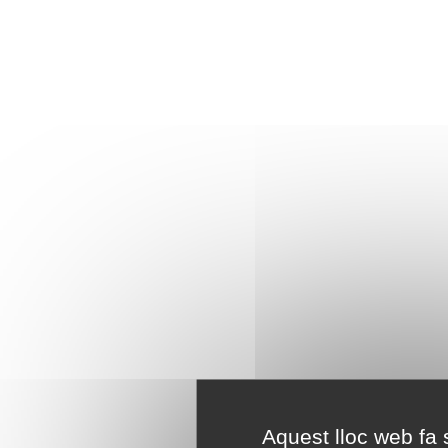
Aquest lloc web fa s