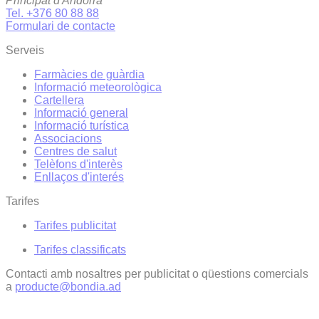
Principat d'Andorra
Tel. +376 80 88 88
Formulari de contacte
Serveis
Farmàcies de guàrdia
Informació meteorològica
Cartellera
Informació general
Informació turística
Associacions
Centres de salut
Telèfons d'interès
Enllaços d'interés
Tarifes
Tarifes publicitat
Tarifes classificats
Contacti amb nosaltres per publicitat o qüestions comercials
a
producte@bondia.ad