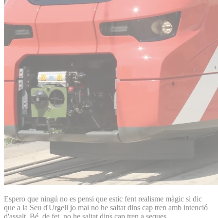
Espero que ningú no es pensi que estic fent realisme màgic si dic
que a la Seu d'Urgell jo mai no he saltat dins cap tren amb intenció
d'assalt. Bé, de fet, no he saltat dins cap tren a seques.