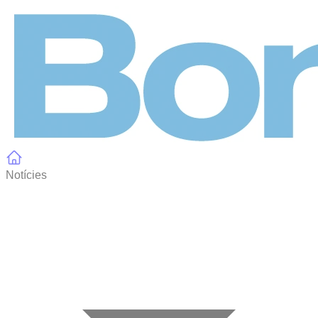
Panell de gestió de galetes
Notícies