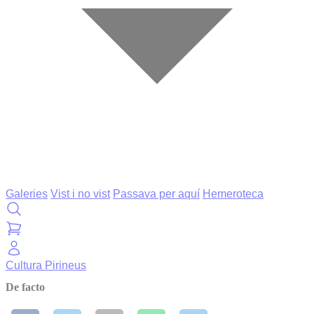
Galeries
Vist i no vist
Passava per aquí
Hemeroteca
Cultura
Pirineus
De facto