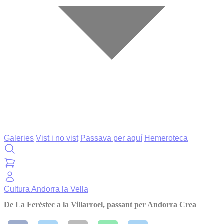
Galeries
Vist i no vist
Passava per aquí
Hemeroteca
Cultura
Andorra la Vella
De La Feréstec a la Villarroel, passant per Andorra Crea