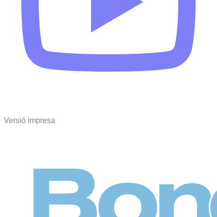
Versió impresa