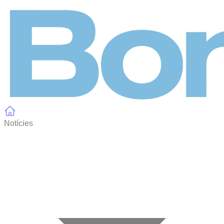
Panell de gestió de galetes
Notícies