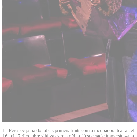
La Feréstec ja ha donat els primers fruits com a incubadora teatral: el
16 i el 17 d’octubre s’hi va estrenar Nua, l’espectacle immersiu –a la