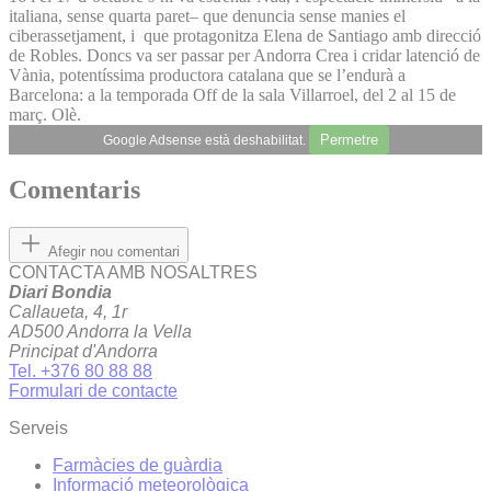
italiana, sense quarta paret– que denuncia sense manies el
ciberassetjament, i que protagonitza Elena de Santiago amb direcció
de Robles. Doncs va ser passar per Andorra Crea i cridar latenció de
Vània, potentíssima productora catalana que se l’endurà a
Barcelona: a la temporada Off de la sala Villarroel, del 2 al 15 de
març. Olè.
Permetre
Google Adsense està deshabilitat.
Comentaris
Afegir nou comentari
CONTACTA AMB NOSALTRES
Diari Bondia
Callaueta, 4, 1r
AD500 Andorra la Vella
Principat d'Andorra
Tel. +376 80 88 88
Formulari de contacte
Serveis
Farmàcies de guàrdia
Informació meteorològica