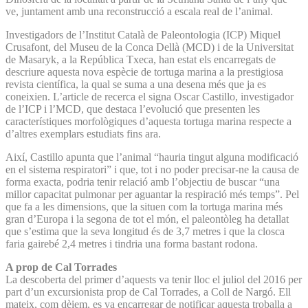
ve, juntament amb una reconstrucció a escala real de l’animal.
Investigadors de l’Institut Català de Paleontologia (ICP) Miquel
Crusafont, del Museu de la Conca Dellà (MCD) i de la Universitat
de Masaryk, a la República Txeca, han estat els encarregats de
descriure aquesta nova espècie de tortuga marina a la prestigiosa
revista científica, la qual se suma a una desena més que ja es
coneixien. L’article de recerca el signa Oscar Castillo, investigador
de l’ICP i l’MCD, que destaca l’evolució que presenten les
característiques morfològiques d’aquesta tortuga marina respecte a
d’altres exemplars estudiats fins ara.
Així, Castillo apunta que l’animal “hauria tingut alguna modificació
en el sistema respiratori” i que, tot i no poder precisar-ne la causa de
forma exacta, podria tenir relació amb l’objectiu de buscar “una
millor capacitat pulmonar per aguantar la respiració més temps”. Pel
que fa a les dimensions, que la situen com la tortuga marina més
gran d’Europa i la segona de tot el món, el paleontòleg ha detallat
que s’estima que la seva longitud és de 3,7 metres i que la closca
faria gairebé 2,4 metres i tindria una forma bastant rodona.
A prop de Cal Torrades
La descoberta del primer d’aquests va tenir lloc el juliol del 2016 per
part d’un excursionista prop de Cal Torrades, a Coll de Nargó. Ell
mateix, com dèiem, es va encarregar de notificar aquesta troballa a