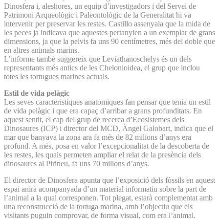
Dinosfera i, aleshores, un equip d’investigadors i del Servei de
Patrimoni Arqueològic i Paleontològic de la Generalitat hi va
intervenir per preservar les restes. Castillo assenyala que la mida de
les peces ja indicava que aquestes pertanyien a un exemplar de grans
dimensions, ja que la pelvis fa uns 90 centímetres, més del doble que
en altres animals marins.
L’informe també suggereix que Leviathanoschelys és un dels
representants més antics de les Chelonioidea, el grup que inclou
totes les tortugues marines actuals.
Estil de vida pelàgic
Les seves característiques anatòmiques fan pensar que tenia un estil
de vida pelàgic i que era capaç d’arribar a grans profunditats. En
aquest sentit, el cap del grup de recerca d’Ecosistemes dels
Dinosaures (ICP) i director del MCD, Àngel Galobart, indica que el
mar que banyava la zona ara fa més de 82 milions d’anys era
profund. A més, posa en valor l’excepcionalitat de la descoberta de
les restes, les quals permeten ampliar el relat de la presència dels
dinosaures al Pirineu, fa uns 70 milions d’anys.
El director de Dinosfera apunta que l’exposició dels fòssils en aquest
espai anirà acompanyada d’un material informatiu sobre la part de
l’animal a la qual corresponen. Tot plegat, estarà complementat amb
una reconstrucció de la tortuga marina, amb l’objectiu que els
visitants puguin comprovar, de forma visual, com era l’animal.