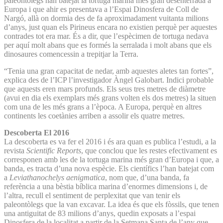
paleontòlegs han batejat la tortuga marina més gran desenterrada a
Europa i que ahir es presentava a l’Espai Dinosfera de Coll de
Nargó, allà on dormia des de fa aproximadament vuitanta milions
d’anys, just quan els Pirineus encara no existien perquè per aquestes
contrades tot era mar. És a dir, que l’espècimen de tortuga nedava
per aquí molt abans que es formés la serralada i molt abans que els
dinosaures comencessin a trepitjar la Terra.
“Tenia una gran capacitat de nedar, amb aquestes aletes tan fortes”,
explica des de l’ICP l’investigador Àngel Galobart. Indici probable
que aquests eren mars profunds. Els seus tres metres de diàmetre
(avui en dia els exemplars més grans volten els dos metres) la situen
com una de les més grans a l’època. A Europa, perquè en altres
continents les coetànies arriben a assolir els quatre metres.
Descoberta El 2016
La descoberta es va fer el 2016 i és ara quan es publica l’estudi, a la
revista
Scientific Reports
, que conclou que les restes efectivament es
corresponen amb les de la tortuga marina més gran d’Europa i que, a
banda, es tracta d’una nova espècie. Els científics l’han batejat com
a
Leviathanochelys aenigmatica
, nom que, d’una banda, fa
referència a una bèstia bíblica marina d’enormes dimensions i, de
l’altra, recull el sentiment de perplexitat que van tenir els
paleontòlegs que la van excavar. La idea és que els fòssils, que tenen
una antiguitat de 83 milions d’anys, quedin exposats a l’espai
Dinosfera de la localitat a partir de la Setmana Santa de l’any que