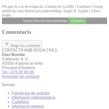
Pel que fa a la investigació, a banda de Castillo i Galobart, l’equip
també ha estat format pels paleontòlegs Àngel H. Ljuján i Albert
Sellés.
Permetre
Google Adsense està deshabilitat.
Comentaris
Afegir nou comentari
CONTACTA AMB NOSALTRES
Diari Bondia
Callaueta, 4, 1r
AD500 Andorra la Vella
Principat d'Andorra
Tel. +376 80 88 88
Formulari de contacte
Serveis
Farmàcies de guàrdia
Informació meteorològica
Cartellera
Informació general