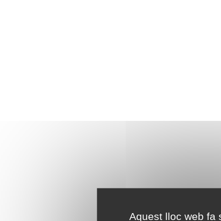
Aquest lloc web fa s