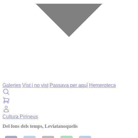
Galeries
Vist i no vist
Passava per aquí
Hemeroteca
Cultura
Pirineus
Del fons dels temps, Leviatanoquelis