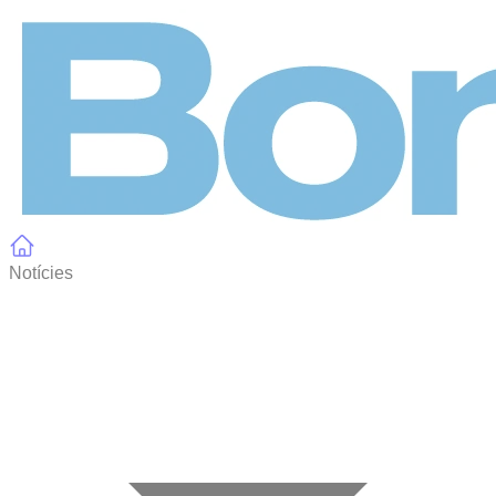
Panell de gestió de galetes
Notícies