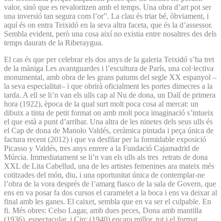
valor, sinó que es revaloritzen amb el temps. Una obra d’art pot ser
una inversió tan segura com l’or”. La clau és triar bé, òbviament, i
aquí és on entra Teixidó en la seva altra faceta, que és la d’assessor.
Sembla evident, però una cosa així no existia entre nosaltres des dels
temps daurats de la Riberaygua.
El cas és que per celebrar els dos anys de la galeria Teixidó s’ha tret
de la màniga Les avantguardes i l’escultura de París, una col·lectiva
monumental, amb obra de les grans patums del segle XX espanyol –
la seva especialitat– i que obrirà oficialment les portes dimecres a la
tarda. A ell se li’n van els ulls cap al Nu de dona, un Dalí de primera
hora (1922), època de la qual surt molt poca cosa al mercat: un
dibuix a tinta de petit format on amb molt poca imaginació s’intueix
el que està a punt d’arribar. Una altra de les ninetes dels seus ulls és
el Cap de dona de Manolo Valdés, ceràmica pintada i peça única de
factura recent (2012) i que va desfilar per la formidable exposició
Picasso y Valdés, tres anys enrere a la Fundació Cajamadrid de
Múrcia. Immediatament se li’n van els ulls als tres retrats de dona
XXL de Lita Cabellud, una de les artistes femenines ara mateix més
cotitzades del món, diu, i una oportunitat única de contemplar-ne
l’obra de la vora després de l’amarg fiasco de la sala de Govern, que
ens en va posar fa dos cursos el caramelet a la boca i ens va deixar al
final amb les ganes. El caixet, sembla que en va ser el culpable. En
fi. Més obres: Celso Lagar, amb dues peces, Dona amb mantilla
(1936), espectacular, i Circ (1940) encara millor, tot i el format