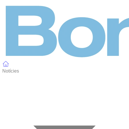
Panell de gestió de galetes
Notícies