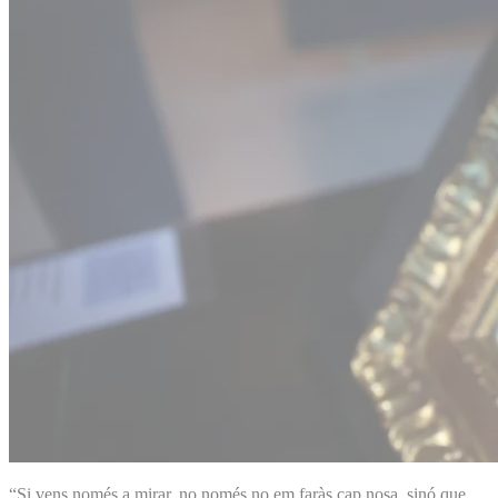
“Si vens només a mirar, no només no em faràs cap nosa, sinó que