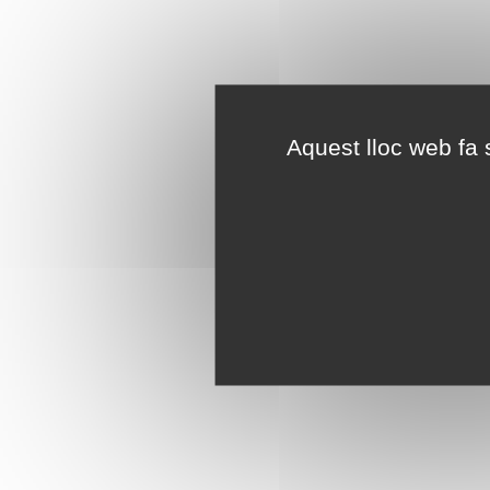
Aquest lloc web fa s