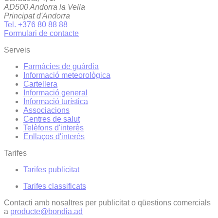
AD500 Andorra la Vella
Principat d'Andorra
Tel. +376 80 88 88
Formulari de contacte
Serveis
Farmàcies de guàrdia
Informació meteorològica
Cartellera
Informació general
Informació turística
Associacions
Centres de salut
Telèfons d'interès
Enllaços d'interés
Tarifes
Tarifes publicitat
Tarifes classificats
Contacti amb nosaltres per publicitat o qüestions comercials
a
producte@bondia.ad