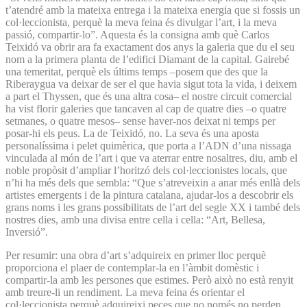
t’atendré amb la mateixa entrega i la mateixa energia que si fossis un
col·leccionista, perquè la meva feina és divulgar l’art, i la meva
passió, compartir-lo”. Aquesta és la consigna amb què Carlos
Teixidó va obrir ara fa exactament dos anys la galeria que du el seu
nom a la primera planta de l’edifici Diamant de la capital. Gairebé
una temeritat, perquè els últims temps –posem que des que la
Riberaygua va deixar de ser el que havia sigut tota la vida, i deixem
a part el Thyssen, que és una altra cosa– el nostre circuit comercial
ha vist florir galeries que tancaven al cap de quatre dies –o quatre
setmanes, o quatre mesos– sense haver-nos deixat ni temps per
posar-hi els peus. La de Teixidó, no. La seva és una aposta
personalíssima i pelet quimèrica, que porta a l’ADN d’una nissaga
vinculada al món de l’art i que va aterrar entre nosaltres, diu, amb el
noble propòsit d’ampliar l’horitzó dels col·leccionistes locals, que
n’hi ha més dels que sembla: “Que s’atreveixin a anar més enllà dels
artistes emergents i de la pintura catalana, ajudar-los a descobrir els
grans noms i les grans possibilitats de l’art del segle XX i també dels
nostres dies, amb una divisa entre cella i cella: “Art, Bellesa,
Inversió”.
Per resumir: una obra d’art s’adquireix en primer lloc perquè
proporciona el plaer de contemplar-la en l’àmbit domèstic i
compartir-la amb les persones que estimes. Però això no està renyit
amb treure-li un rendiment. La meva feina és orientar el
col·leccionista perquè adquireixi peces que no només no perden