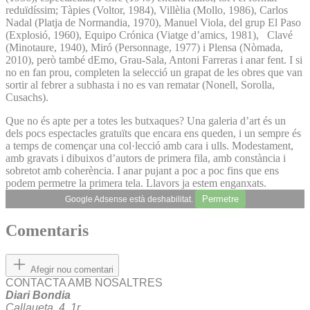
reduïdíssim; Tàpies (Voltor, 1984), Villèlia (Mollo, 1986), Carlos
Nadal (Platja de Normandia, 1970), Manuel Viola, del grup El Paso
(Explosió, 1960), Equipo Crónica (Viatge d’amics, 1981), Clavé
(Minotaure, 1940), Miró (Personnage, 1977) i Plensa (Nòmada,
2010), però també dEmo, Grau-Sala, Antoni Farreras i anar fent. I si
no en fan prou, completen la selecció un grapat de les obres que van
sortir al febrer a subhasta i no es van rematar (Nonell, Sorolla,
Cusachs).
Que no és apte per a totes les butxaques? Una galeria d’art és un
dels pocs espectacles gratuïts que encara ens queden, i un sempre és
a temps de començar una col·lecció amb cara i ulls. Modestament,
amb gravats i dibuixos d’autors de primera fila, amb constància i
sobretot amb coherència. I anar pujant a poc a poc fins que ens
podem permetre la primera tela. Llavors ja estem enganxats.
Permetre
Google Adsense està deshabilitat.
Comentaris
Afegir nou comentari
CONTACTA AMB NOSALTRES
Diari Bondia
Callaueta, 4, 1r