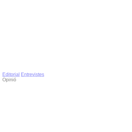
Editorial
Entrevistes
Opinió