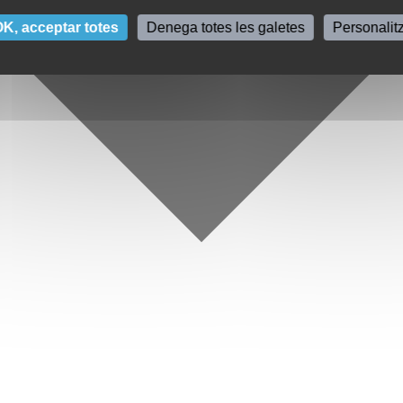
K, acceptar totes
Denega totes les galetes
Personalit