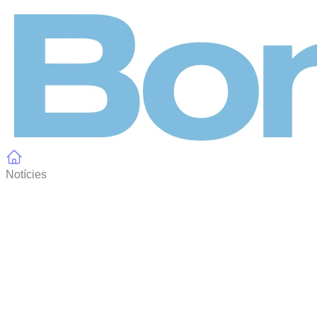
Panell de gestió de galetes
Notícies