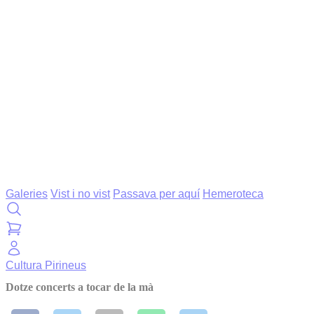
Galeries
Vist i no vist
Passava per aquí
Hemeroteca
Cultura
Pirineus
Dotze concerts a tocar de la mà