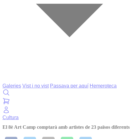
Galeries
Vist i no vist
Passava per aquí
Hemeroteca
Cultura
El 8è Art Camp comptarà amb artistes de 23 països diferents