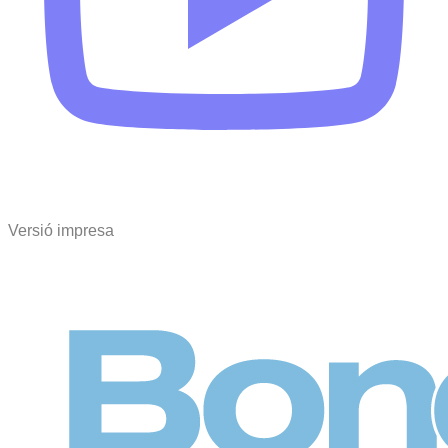
Versió impresa