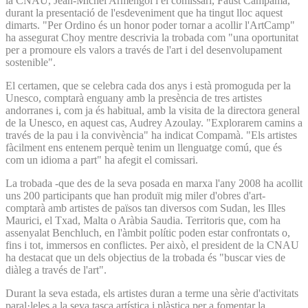
la CNAU, Jean-Michel Armengol i el comissari, Faust Campamà,
durant la presentació de l'esdeveniment que ha tingut lloc aquest
dimarts. "Per Ordino és un honor poder tornar a acollir l'ArtCamp"
ha assegurat Choy mentre descrivia la trobada com "una oportunitat
per a promoure els valors a través de l'art i del desenvolupament
sostenible".
El certamen, que se celebra cada dos anys i està promoguda per la
Unesco, comptarà enguany amb la presència de tres artistes
andorranes i, com ja és habitual, amb la visita de la directora general
de la Unesco, en aquest cas, Audrey Azoulay. "Explorarem camins a
través de la pau i la convivència" ha indicat Compamà. "Els artistes
fàcilment ens entenem perquè tenim un llenguatge comú, que és
com un idioma a part" ha afegit el comissari.
La trobada -que des de la seva posada en marxa l'any 2008 ha acollit
uns 200 participants que han produït mig miler d'obres d'art-
comptarà amb artistes de països tan diversos com Sudan, les Illes
Maurici, el Txad, Malta o Aràbia Saudia. Territoris que, com ha
assenyalat Benchluch, en l'àmbit polític poden estar confrontats o,
fins i tot, immersos en conflictes. Per això, el president de la CNAU
ha destacat que un dels objectius de la trobada és "buscar vies de
diàleg a través de l'art".
Durant la seva estada, els artistes duran a terme una sèrie d'activitats
paral·leles a la seva tasca artística i plàstica per a fomentar la