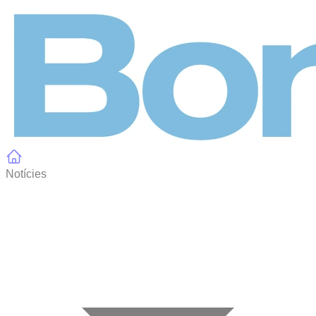
Panell de gestió de galetes
Notícies