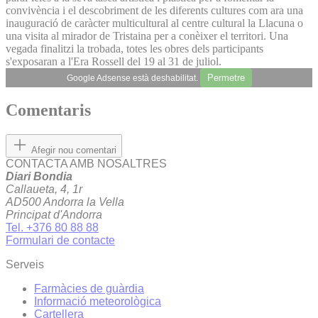
convivència i el descobriment de les diferents cultures com ara una
inauguració de caràcter multicultural al centre cultural la Llacuna o
una visita al mirador de Tristaina per a conèixer el territori. Una
vegada finalitzi la trobada, totes les obres dels participants
s'exposaran a l'Era Rossell del 19 al 31 de juliol.
Permetre
Google Adsense està deshabilitat.
Comentaris
Afegir nou comentari
CONTACTA AMB NOSALTRES
Diari Bondia
Callaueta, 4, 1r
AD500 Andorra la Vella
Principat d'Andorra
Tel. +376 80 88 88
Formulari de contacte
Serveis
Farmàcies de guàrdia
Informació meteorològica
Cartellera