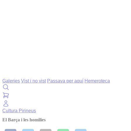
Galeries
Vist i no vist
Passava per aquí
Hemeroteca
Cultura
Pirineus
El Barça i les homilies