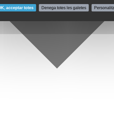
K, acceptar totes
Denega totes les galetes
Personalit