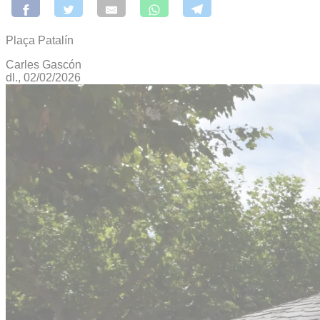
Plaça Patalín
Carles Gascón
dl., 02/02/2026