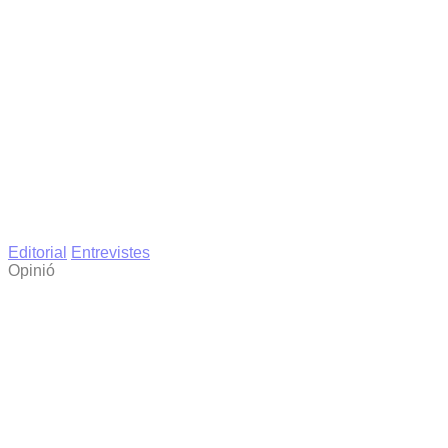
Editorial
Entrevistes
Opinió