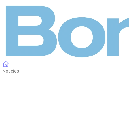
Panell de gestió de galetes
Notícies