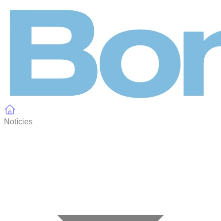
Panell de gestió de galetes
Notícies