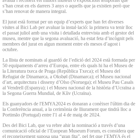
avalua i reconeix els millors museus o exposicions temporals que
s’han creat en els darrers 3 anys o aquells que ja existien però que
s’han renovat de manera integral.
El jurat està format per un equip d’experts que han fet diverses
visites al Bici Lab per avaluar la instal·lació: la primera va tenir lloc
el passat juliol amb una visita i detallada entrevista amb el gestor del
museu, mentre que la segona avaluació, ha estat feta d’incògnit pels
membres del jurat en algun moment entre els mesos d’agost i
octubre.
La llista de nominats al guardó de l’edició del 2024 està formada per
50 equipaments d’arreu d’Europa, entre els quals hi ha el Museu de
la Literatura txeca de Praga (República Txeca); el Museu del
Refugiat de Dinamarca, a Oksbøl (Dinamarca); el Museu nacional
d’art, arquitectura i disseny d’Olso (Noruega); el Museu Pau Casals
al Vendrell (Espanya); i el Museu nacional de la història d’Ucraïna a
la Segona Guerra Mundial, de Kíiv (Ucraïna).
Els guanyadors de l'EMYA2024 es donaran a conèixer l'últim dia de
la Conferència anual, a la cerimònia de lliurament que tindrà lloc a
Portimão (Portugal) entre l'1 al 4 de maig de 2024.
Des del Bici Lab, que va rebre ahir la nominació a través d’una
comunicació oficial de l’Euopean Museum Forum, es considera que
el reconeixement suposa una “gran fita”, pel fet que l’EMYA és el