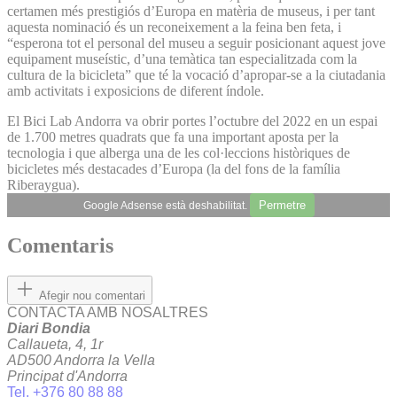
certamen més prestigiós d’Europa en matèria de museus, i per tant
aquesta nominació és un reconeixement a la feina ben feta, i
“esperona tot el personal del museu a seguir posicionant aquest jove
equipament museístic, d’una temàtica tan especialitzada com la
cultura de la bicicleta” que té la vocació d’apropar-se a la ciutadania
amb activitats i exposicions de diferent índole.
El Bici Lab Andorra va obrir portes l’octubre del 2022 en un espai
de 1.700 metres quadrats que fa una important aposta per la
tecnologia i que alberga una de les col·leccions històriques de
bicicletes més destacades d’Europa (la del fons de la família
Riberaygua).
Permetre
Google Adsense està deshabilitat.
Comentaris
Afegir nou comentari
CONTACTA AMB NOSALTRES
Diari Bondia
Callaueta, 4, 1r
AD500 Andorra la Vella
Principat d'Andorra
Tel. +376 80 88 88