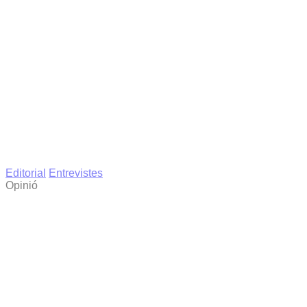
Editorial
Entrevistes
Opinió