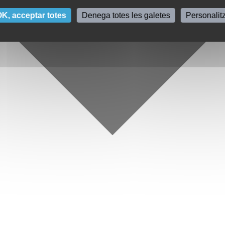
K, acceptar totes
Denega totes les galetes
Personalit