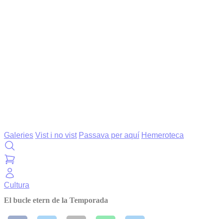
Galeries
Vist i no vist
Passava per aquí
Hemeroteca
Cultura
El bucle etern de la Temporada