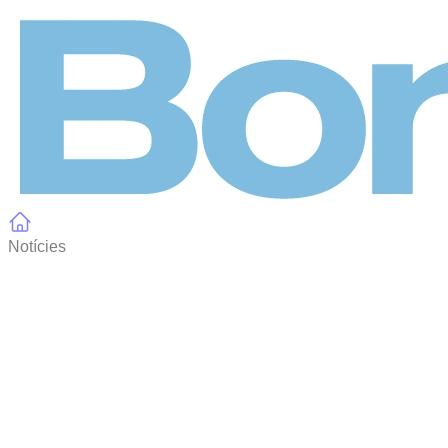
Panell de gestió de galetes
Notícies