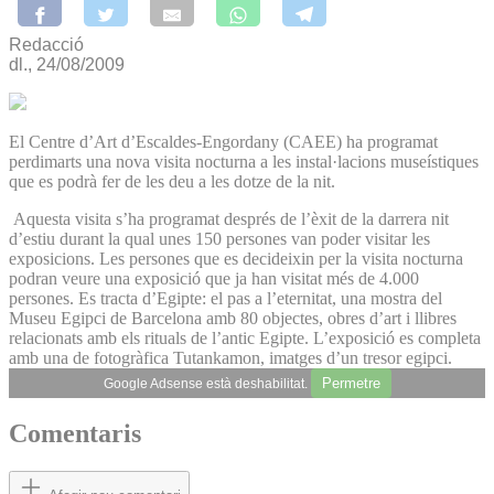
Redacció
dl., 24/08/2009
El Centre d’Art d’Escaldes-Engordany (CAEE) ha programat
perdimarts una nova visita nocturna a les instal·lacions museístiques
que es podrà fer de les deu a les dotze de la nit.
Aquesta visita s’ha programat després de l’èxit de la darrera nit
d’estiu durant la qual unes 150 persones van poder visitar les
exposicions. Les persones que es decideixin per la visita nocturna
podran veure una exposició que ja han visitat més de 4.000
persones. Es tracta d’Egipte: el pas a l’eternitat, una mostra del
Museu Egipci de Barcelona amb 80 objectes, obres d’art i llibres
relacionats amb els rituals de l’antic Egipte. L’exposició es completa
amb una de fotogràfica Tutankamon, imatges d’un tresor egipci.
Permetre
Google Adsense està deshabilitat.
Comentaris