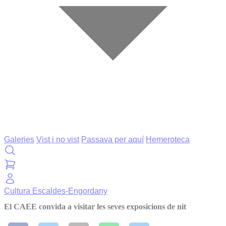
Galeries
Vist i no vist
Passava per aquí
Hemeroteca
Cultura
Escaldes-Engordany
El CAEE convida a visitar les seves exposicions de nit