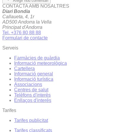
Afegir nou comentari
CONTACTA AMB NOSALTRES
Diari Bondia
Callaueta, 4, 1r
AD500 Andorra la Vella
Principat d'Andorra
Tel. +376 80 88 88
Formulari de contacte
Serveis
Farmàcies de guàrdia
Informació meteorològica
Cartellera
Informació general
Informació turística
Associacions
Centres de salut
Telèfons d'interès
Enllaços d'interés
Tarifes
Tarifes publicitat
Tarifes classificats