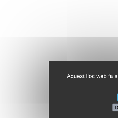
Aquest lloc web fa se
D