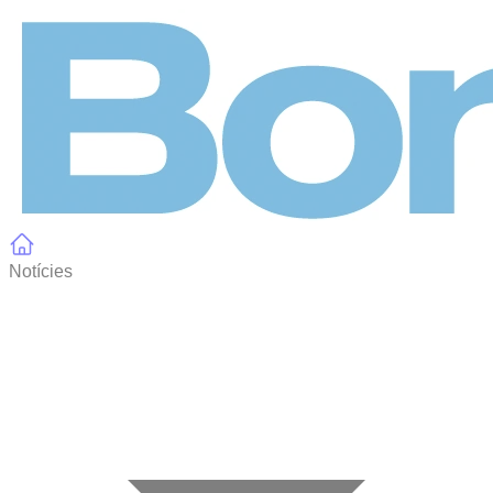
Panell de gestió de galetes
Notícies