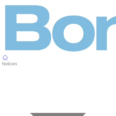
Panell de gestió de galetes
Notícies