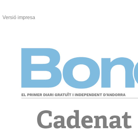
Versió impresa