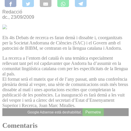
Redacció
dc., 23/09/2009
Els 4ts Debats de recerca es faran demà i dissabte i, coorganitzats
per la Societat Andorrana de Ciències (SAC) i el Govern amb el
patrocini de BIBM, se centraran en la llengua catalana i Andorra.
La recerca a l’entorn del català és una temàtica especialment
rellevant tant pel rol capdavanter que Andorra ha d’assumir en la
comunitat lingüística catalana com per les especificitats de la llengua
al país.
El format serà el mateix que el de l’any passat, amb una conferència
plenària demà al vespre, una sèrie de comunicacions orals més breus
dissabte al matí i unes aportacions escrites que completaran la
publicació de les ponències. La inauguració es farà demà a les vuit
del vespre i serà a càrrec del secretari d’Estat d’Ensenyament
Superior i Recerca, Joan Marc Miralles.
Permetre
Google Adsense està deshabilitat.
Comentaris