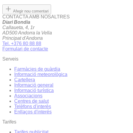
Afegir nou comentari
CONTACTA AMB NOSALTRES
Diari Bondia
Callaueta, 4, 1r
AD500 Andorra la Vella
Principat d'Andorra
Tel. +376 80 88 88
Formulari de contacte
Serveis
Farmàcies de guàrdia
Informació meteorològica
Cartellera
Informació general
Informació turística
Associacions
Centres de salut
Telèfons d'interès
Enllaços d'interés
Tarifes
Tarifes publicitat