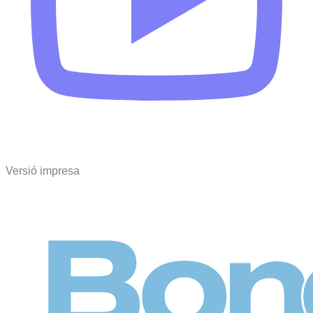
Versió impresa