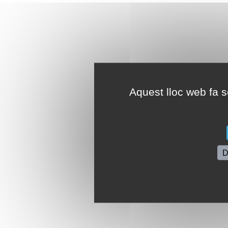
Aquest lloc web fa se
D