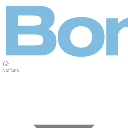
Panell de gestió de galetes
Notícies