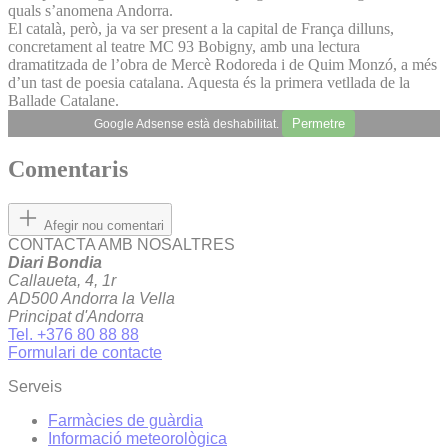
quals s’anomena Andorra.
El català, però, ja va ser present a la capital de França dilluns,
concretament al teatre MC 93 Bobigny, amb una lectura
dramatitzada de l’obra de Mercè Rodoreda i de Quim Monzó, a més
d’un tast de poesia catalana. Aquesta és la primera vetllada de la
Ballade Catalane.
Permetre
Google Adsense està deshabilitat.
Comentaris
Afegir nou comentari
CONTACTA AMB NOSALTRES
Diari Bondia
Callaueta, 4, 1r
AD500 Andorra la Vella
Principat d'Andorra
Tel. +376 80 88 88
Formulari de contacte
Serveis
Farmàcies de guàrdia
Informació meteorològica