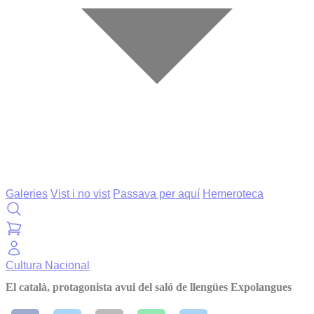
Galeries
Vist i no vist
Passava per aquí
Hemeroteca
Cultura
Nacional
El català, protagonista avui del saló de llengües Expolangues