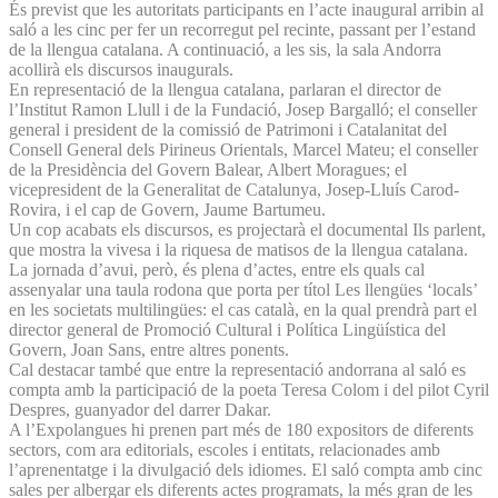
És previst que les autoritats participants en l’acte inaugural arribin al
saló a les cinc per fer un recorregut pel recinte, passant per l’estand
de la llengua catalana. A continuació, a les sis, la sala Andorra
acollirà els discursos inaugurals.
En representació de la llengua catalana, parlaran el director de
l’Institut Ramon Llull i de la Fundació, Josep Bargalló; el conseller
general i president de la comissió de Patrimoni i Catalanitat del
Consell General dels Pirineus Orientals, Marcel Mateu; el conseller
de la Presidència del Govern Balear, Albert Moragues; el
vicepresident de la Generalitat de Catalunya, Josep-Lluís Carod-
Rovira, i el cap de Govern, Jaume Bartumeu.
Un cop acabats els discursos, es projectarà el documental Ils parlent,
que mostra la vivesa i la riquesa de matisos de la llengua catalana.
La jornada d’avui, però, és plena d’actes, entre els quals cal
assenyalar una taula rodona que porta per títol Les llengües ‘locals’
en les societats multilingües: el cas català, en la qual prendrà part el
director general de Promoció Cultural i Política Lingüística del
Govern, Joan Sans, entre altres ponents.
Cal destacar també que entre la representació andorrana al saló es
compta amb la participació de la poeta Teresa Colom i del pilot Cyril
Despres, guanyador del darrer Dakar.
A l’Expolangues hi prenen part més de 180 expositors de diferents
sectors, com ara editorials, escoles i entitats, relacionades amb
l’aprenentatge i la divulgació dels idiomes. El saló compta amb cinc
sales per albergar els diferents actes programats, la més gran de les