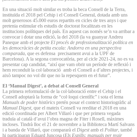
En una situació molt similar es troba la beca Consell de la Terra,
instituïda el 2018 pel Cehip i el Consell General, dotada amb uns
molt generosos 45.000 euros repartits en cicles de tres anys i que
pretenia estimular els estudis de doctorat focalitzats en les
institucions polítiques del país. En aquest cas només se’n va arribar a
convocar i dotar una edició, la del 2018 (la va guanyar Andreu
Paneque amb el projecte
El procés de professionalització política en
les democràcies de petita escala: Andorra en una perspectiva
comparada
, que es defensa precisament avui a la UPF de
Barcelona). A la segona convocatòria, per al cicle 2021-24, no es va
presentar cap candidat, “així que vam obrir un període de reflexió i
hem reconduït la col·laboració amb el Consell a d’altres projectes, i
això tampoc no vol dir que no la repesquem en el futur”.
El ‘Manual Digest’, a debat al Consell General
La primera reformulació de la col·laboració entre el Cehip i el
Consell adoptarà la forma de “col·loqui científic” i sota el lema
Manuals de poder històrics
pretén posar el context historiogràfic al
Manual Digest,
que el mateix Consell va reeditar el 2018 en una
edició coordinada per Albert Villaró i que per primera vegada
traduïa al català d’avui l’obra magna de Fiter i Rosell, màximes
incloses. Tindrà lloc el 21 de novembre a la Biblioteca Martí Salvans
i a banda de Villaró, que compararà el
Digest
amb el
Politar
, també
hi participaran Eduard Juncosa (
Els Espills: manuals per regir