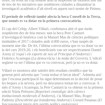
ordre, ha rebut un cop notable amb la suspensió de moment sine die
de tres de les iniciatives que semblaven cridades a dinamitzar la
investigació acadèmica d’alt nivell en aquest racó nostre de Pirineu.
El període de reflexió també afecta la beca Consell de la Terra,
que només es va dotar en la primera convocatòria.
El cap del Cehip, Albert Villaró, confirmava ahir el que molts
sospitàvem des de feia mesos: tant la beca Pere Canturri
d’investigació històrica com la Manuel Mas de ciències polítiques
instituïdes el 2017 i dotades amb 4.000 euros, s’han suspès de
moment sine die. De fet, l’última convocatòria que es va dotar va ser
la del curs 2019-20, i els beneficiaris van ser respectivament Daniel
Areny (
L’esquí i els esports de neu al Principat d’Andorra
) i
Federico Acarregui (
La democràcia i la mida del Govern
). L’edició
següent va ser l’última que es va convocar, però ja no es va dotar.
Villaró es mostrava ahir satisfet dels resultats científics que ha
generat però advertia que “costa trobar el becat ideal”. Admetia així
que l’escassa participació ha sigut determinant en la decisió de posar
les beques a la nevera, però no descartava tornar-les a convocar. A
més d’Areny i Acarregui, la Pere Canturri la va obtenir en la primera
edició Núria Préixens (
Repertori cronològic dels càrrecs
institucionals medievals d’Andorra
), i la Manuel Mas, Roger
Padreny (
Descobrint qui transforma Andorra
) i Gerard Pasanau (
El
funcionament intern dels partits polítics andorrans
).