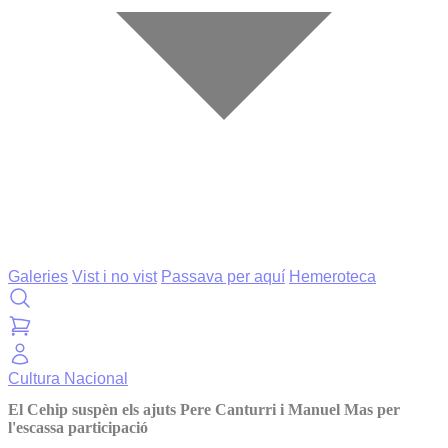
Galeries
Vist i no vist
Passava per aquí
Hemeroteca
Cultura
Nacional
El Cehip suspèn els ajuts Pere Canturri i Manuel Mas per
l'escassa participació