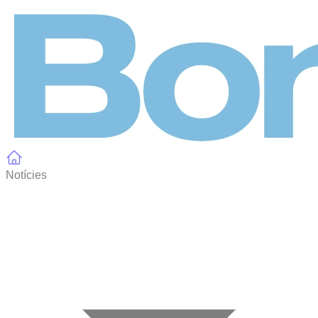
Panell de gestió de galetes
Notícies