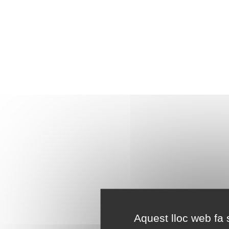
Aquest lloc web fa s