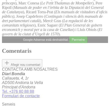
prínceps
), Marc Conesa (
Le Petit Thalamus de Montpeller
), Pere
Ripoll (
Manuals de poder en l’òrbita de la Diputació del General
de Catalunya
), Ricard Torra-Prat (
Els manuals de visitadors d’oficis
públics)
, Josep Capdeferro (
Continguts i silencis dels manuals de
dret parlamentari català
), Mercè Gras (
La regulació de les
comunitats religioses
), Enric Saguer (
El Plan General de gobern
erconomich y moral per a la casa de Casellas
) i Lluís Obiols (
El
govern de la ciutat d’Urgell de 1570
).
Permetre
Google Adsense està deshabilitat.
Comentaris
Afegir nou comentari
CONTACTA AMB NOSALTRES
Diari Bondia
Callaueta, 4, 1r
AD500 Andorra la Vella
Principat d'Andorra
Tel. +376 80 88 88
Formulari de contacte
Serveis