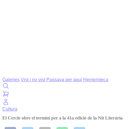
Galeries
Vist i no vist
Passava per aquí
Hemeroteca
Cultura
El Cercle obre el termini per a la 41a edició de la Nit Literària