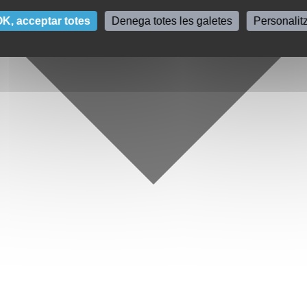
K, acceptar totes
Denega totes les galetes
Personalit