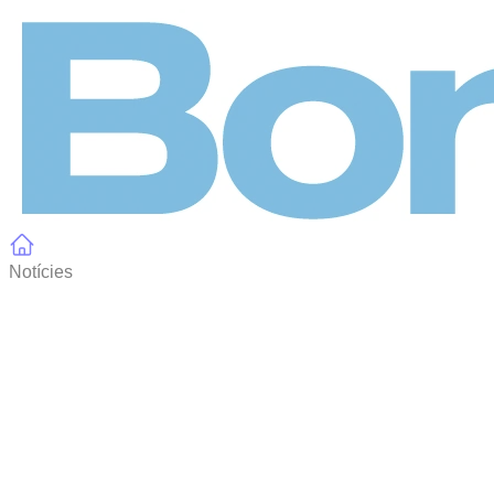
Panell de gestió de galetes
Notícies