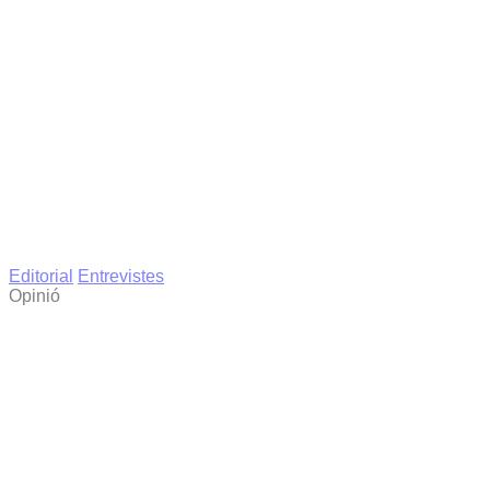
Editorial
Entrevistes
Opinió