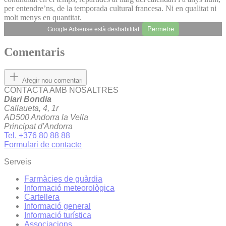
per entendre’ns, de la temporada cultural francesa. Ni en qualitat ni
molt menys en quantitat.
Permetre
Google Adsense està deshabilitat.
Comentaris
Afegir nou comentari
CONTACTA AMB NOSALTRES
Diari Bondia
Callaueta, 4, 1r
AD500 Andorra la Vella
Principat d'Andorra
Tel. +376 80 88 88
Formulari de contacte
Serveis
Farmàcies de guàrdia
Informació meteorològica
Cartellera
Informació general
Informació turística
Associacions