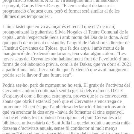
programació tolosana. Així ho va assegurar ahir l’ambaixador
espanyol, Carlos Pérez-Desoy: “Estem acabant de tancar la
programació d’aquest curs, però el format serà similar al de les
últimes dues temporades”.
L’únic tastet que en va avançar és el recital que el 7 de març
protagonitzarà la guitarrista Sílvia Nogales al Teatre Comunal de la
capital, amb l’espectacle Seda i amb motiu del Dia de la dona. Així
que queda de moment en standby l’auguri de l’aleshores director de
l’Institut Cervantes de Tolosa, que fa dos anys, i amb motiu de la
inauguració de l’extensió andorrana, feia volar algun colom: “Les
noves seus del Cervantes són habitualment fruit de l’evolució d’una
forma de col·laboració prèvia, com la de Dakar, que va obrir el 2021
a partir d’una aula. Per això dic que l’extensió que avui inaugurem
podria ser la llavor d’una futura seu”.
Podria ser-ho, però de moment no ho serà. El gruix de l’activitat del
Cervantes andorrà continuarà sent la gestió dels exàmens DELE
d’espanyol com a llengua estrangera, proves que ja es convocaven
abans que obrís l’extensió però que el Cervantes s’encarrega de
promoure. El cert és que l’ambiciosa declaració d’intencions amb
què va arrencar fa dos anys –havia de fomentar el cine espanyol,
també el teatre, les trobades d’escriptors i el punt Cervantes a la
biblioteca universitària de Sant Julià ha quedat reduït a aquesta mitja
dotzena d’activitats anuals, sense fil conductor ni molt menys
continuïtat en el temps, repartides al llarg del calendari i a anys llum,