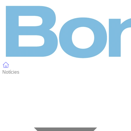
Panell de gestió de galetes
Notícies