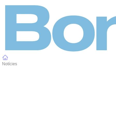
Panell de gestió de galetes
Notícies