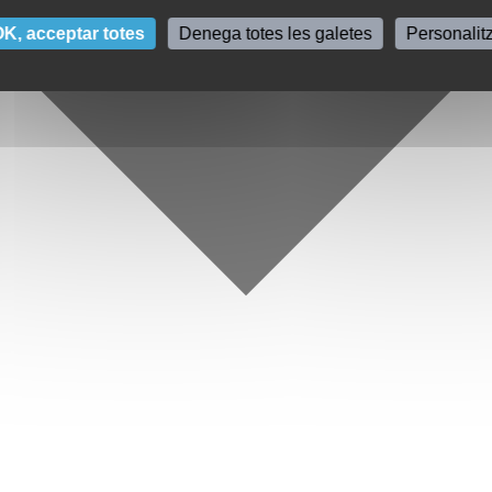
K, acceptar totes
Denega totes les galetes
Personalit