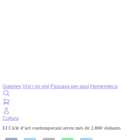
Galeries
Vist i no vist
Passava per aquí
Hemeroteca
Cultura
El Cicle d’art contemporani atreu més de 2.000 visitants