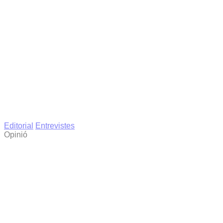
Editorial
Entrevistes
Opinió