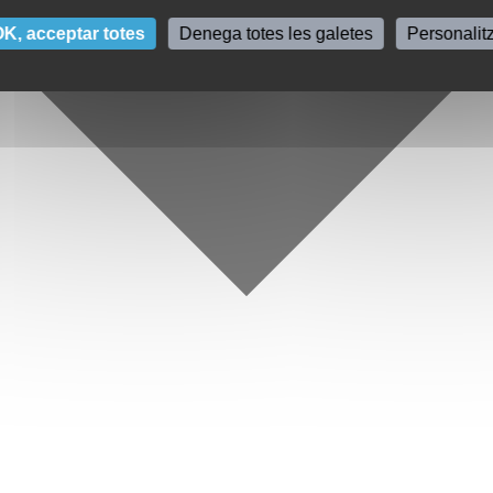
K, acceptar totes
Denega totes les galetes
Personalit