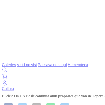
Galeries
Vist i no vist
Passava per aquí
Hemeroteca
Cultura
El cicle ONCA Bàsic continua amb propostes que van de l'òpera 