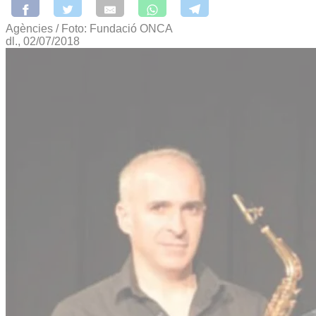
Agències / Foto: Fundació ONCA
dl., 02/07/2018