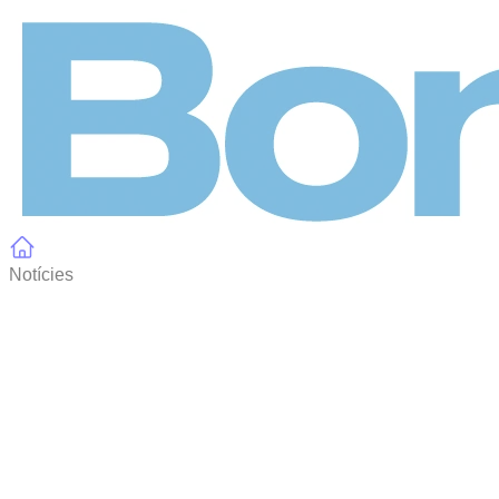
Panell de gestió de galetes
Notícies