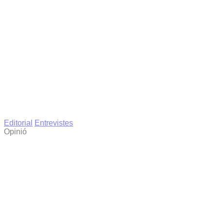
Editorial
Entrevistes
Opinió