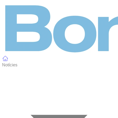
Panell de gestió de galetes
Notícies