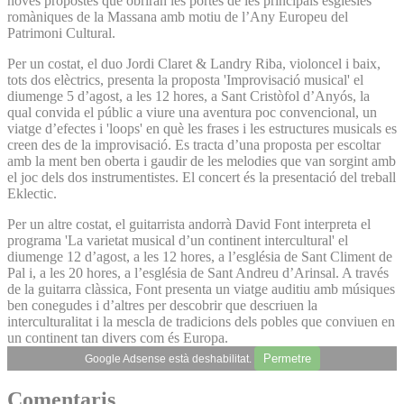
noves propostes que obriran les portes de les principals esglésies
romàniques de la Massana amb motiu de l’Any Europeu del
Patrimoni Cultural.
Per un costat, el duo Jordi Claret & Landry Riba, violoncel i baix,
tots dos elèctrics, presenta la proposta 'Improvisació musical' el
diumenge 5 d’agost, a les 12 hores, a Sant Cristòfol d’Anyós, la
qual convida el públic a viure una aventura poc convencional, un
viatge d’efectes i 'loops' en què les frases i les estructures musicals es
creen des de la improvisació. Es tracta d’una proposta per escoltar
amb la ment ben oberta i gaudir de les melodies que van sorgint amb
el joc dels dos instrumentistes. El concert és la presentació del treball
Eklectic.
Per un altre costat, el guitarrista andorrà David Font interpreta el
programa 'La varietat musical d’un continent intercultural' el
diumenge 12 d’agost, a les 12 hores, a l’església de Sant Climent de
Pal i, a les 20 hores, a l’església de Sant Andreu d’Arinsal. A través
de la guitarra clàssica, Font presenta un viatge auditiu amb músiques
ben conegudes i d’altres per descobrir que descriuen la
interculturalitat i la mescla de tradicions dels pobles que conviuen en
un continent tan divers com és Europa.
Permetre
Google Adsense està deshabilitat.
Comentaris