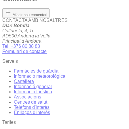
Afegir nou comentari
CONTACTA AMB NOSALTRES
Diari Bondia
Callaueta, 4, 1r
AD500 Andorra la Vella
Principat d'Andorra
Tel. +376 80 88 88
Formulari de contacte
Serveis
Farmàcies de guàrdia
Informació meteorològica
Cartellera
Informació general
Informació turística
Associacions
Centres de salut
Telèfons d'interès
Enllaços d'interés
Tarifes