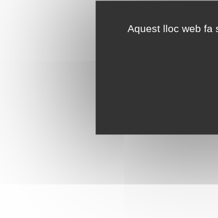
Aquest lloc web fa s