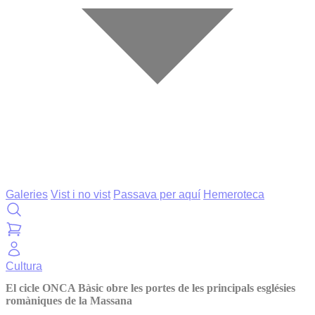
Galeries
Vist i no vist
Passava per aquí
Hemeroteca
Cultura
El cicle ONCA Bàsic obre les portes de les principals esglésies
romàniques de la Massana