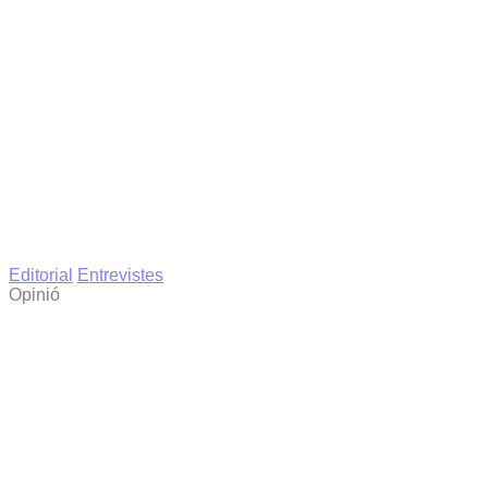
Editorial
Entrevistes
Opinió