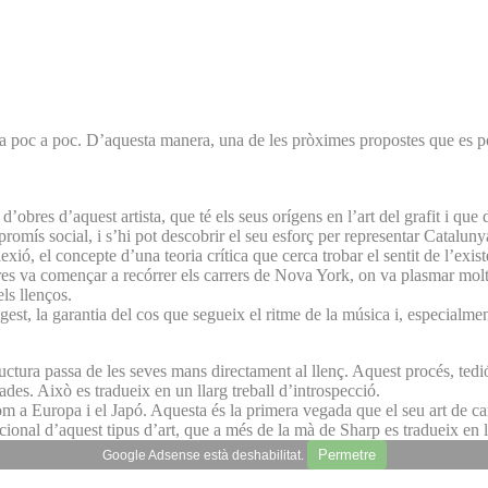
tat a poc a poc. D’aquesta manera, una de les pròximes propostes que es p
’obres d’aquest artista, que té els seus orígens en l’art del grafit i qu
mpromís social, i s’hi pot descobrir el seu esforç per representar Catalu
lexió, el concepte d’una teoria crítica que cerca trobar el sentit de l’exist
ores va començar a recórrer els carrers de Nova York, on va plasmar molt
els llenços.
gest, la garantia del cos que segueix el ritme de la música i, especialme
ructura passa de les seves mans directament al llenç. Aquest procés, tedió
ades. Això es tradueix en un llarg treball d’introspecció.
com a Europa i el Japó. Aquesta és la primera vegada que el seu art de ca
onal d’aquest tipus d’art, que a més de la mà de Sharp es tradueix en 
Permetre
Google Adsense està deshabilitat.