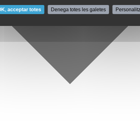
K, acceptar totes
Denega totes les galetes
Personalit