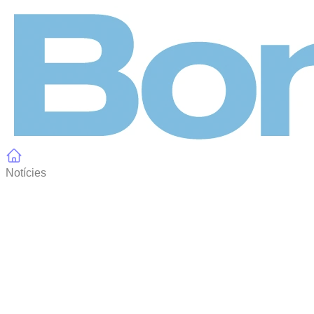
Panell de gestió de galetes
Notícies