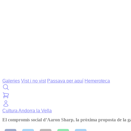
Galeries
Vist i no vist
Passava per aquí
Hemeroteca
Cultura
Andorra la Vella
El compromís social d’Aaron Sharp, la pròxima proposta de la ga