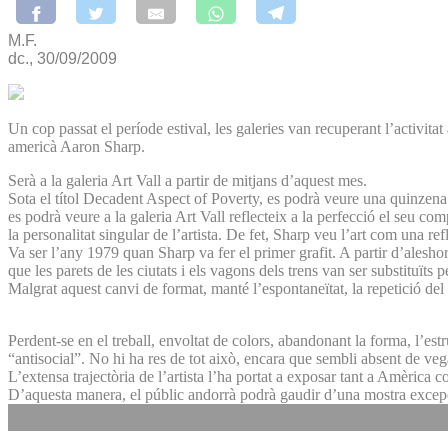
M.F.
dc., 30/09/2009
Un cop passat el període estival, les galeries van recuperant l’activi
americà Aaron Sharp.
Serà a la galeria Art Vall a partir de mitjans d’aquest mes.
Sota el títol Decadent Aspect of Poverty, es podrà veure una quinzena d
es podrà veure a la galeria Art Vall reflecteix a la perfecció el seu co
la personalitat singular de l’artista. De fet, Sharp veu l’art com una ref
Va ser l’any 1979 quan Sharp va fer el primer grafit. A partir d’alesh
que les parets de les ciutats i els vagons dels trens van ser substituïts p
Malgrat aquest canvi de format, manté l’espontaneïtat, la repetició del 
Perdent-se en el treball, envoltat de colors, abandonant la forma, l’est
“antisocial”. No hi ha res de tot això, encara que sembli absent de veg
L’extensa trajectòria de l’artista l’ha portat a exposar tant a Amèrica 
D’aquesta manera, el públic andorrà podrà gaudir d’una mostra excepci