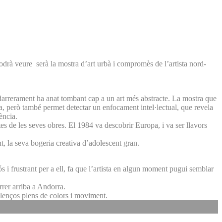
odrà veure serà la mostra d’art urbà i compromès de l’artista nord-
e darrerament ha anat tombant cap a un art més abstracte. La mostra que
nya, però també permet detectar un enfocament intel·lectual, que revela
ència.
es de les seves obres. El 1984 va descobrir Europa, i va ser llavors
nt, la seva bogeria creativa d’adolescent gran.
s i frustrant per a ell, fa que l’artista en algun moment pugui semblar
rrer arriba a Andorra.
llenços plens de colors i moviment.