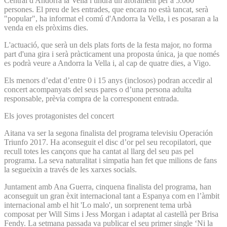
Central d'Andorra la Vella i tindrà un aforament per a 5.000
persones. El preu de les entrades, que encara no està tancat, serà
"popular", ha informat el comú d'Andorra la Vella, i es posaran a la
venda en els pròxims dies.
L'actuació, que serà un dels plats forts de la festa major, no forma
part d'una gira i serà pràcticament una proposta única, ja que només
es podrà veure a Andorra la Vella i, al cap de quatre dies, a Vigo.
Els menors d’edat d’entre 0 i 15 anys (inclosos) podran accedir al
concert acompanyats del seus pares o d’una persona adulta
responsable, prèvia compra de la corresponent entrada.
Els joves protagonistes del concert
Aitana va ser la segona finalista del programa televisiu Operación
Triunfo 2017. Ha aconseguit el disc d’or pel seu recopilatori, que
recull totes les cançons que ha cantat al llarg del seu pas pel
programa. La seva naturalitat i simpatia han fet que milions de fans
la segueixin a través de les xarxes socials.
Juntament amb Ana Guerra, cinquena finalista del programa, han
aconseguit un gran èxit internacional tant a Espanya com en l’àmbit
internacional amb el hit 'Lo malo', un sorprenent tema urbà
composat per Will Sims i Jess Morgan i adaptat al castellà per Brisa
Fendy. La setmana passada va publicar el seu primer single ‘Ni la