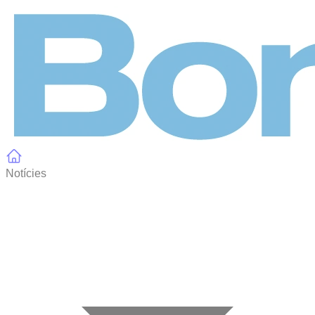
Panell de gestió de galetes
Notícies