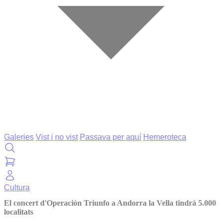
Galeries
Vist i no vist
Passava per aquí
Hemeroteca
Cultura
El concert d'Operación Triunfo a Andorra la Vella tindrà 5.000
localitats