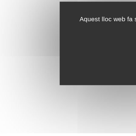
Aquest lloc web fa s