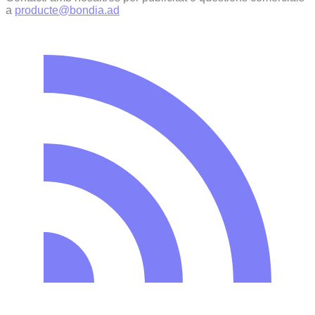
a
producte@bondia.ad