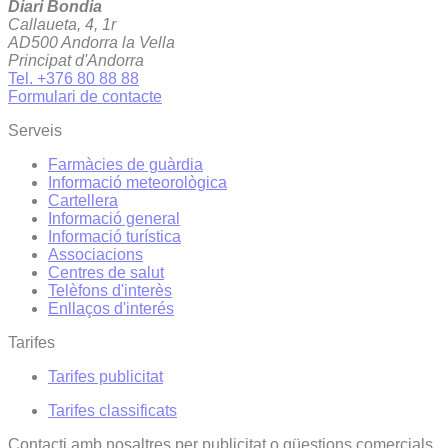
Diari Bondia
Callaueta, 4, 1r
AD500 Andorra la Vella
Principat d'Andorra
Tel. +376 80 88 88
Formulari de contacte
Serveis
Farmàcies de guàrdia
Informació meteorològica
Cartellera
Informació general
Informació turística
Associacions
Centres de salut
Telèfons d'interès
Enllaços d'interés
Tarifes
Tarifes publicitat
Tarifes classificats
Contacti amb nosaltres per publicitat o qüestions comercials