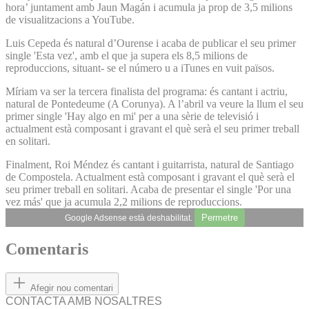
hora’ juntament amb Jaun Magán i acumula ja prop de 3,5 milions
de visualitzacions a YouTube.
Luis Cepeda és natural d’Ourense i acaba de publicar el seu primer
single 'Esta vez', amb el que ja supera els 8,5 milions de
reproduccions, situant- se el número u a iTunes en vuit països.
Míriam va ser la tercera finalista del programa: és cantant i actriu,
natural de Pontedeume (A Corunya). A l’abril va veure la llum el seu
primer single 'Hay algo en mi' per a una sèrie de televisió i
actualment està composant i gravant el què serà el seu primer treball
en solitari.
Finalment, Roi Méndez és cantant i guitarrista, natural de Santiago
de Compostela. Actualment està composant i gravant el què serà el
seu primer treball en solitari. Acaba de presentar el single 'Por una
vez más' que ja acumula 2,2 milions de reproduccions.
Permetre
Google Adsense està deshabilitat.
Comentaris
Afegir nou comentari
CONTACTA AMB NOSALTRES