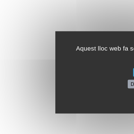
Aquest lloc web fa se
D