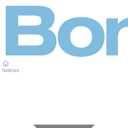
Panell de gestió de galetes
Notícies