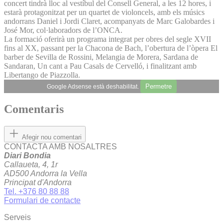
concert tindrà lloc al vestíbul del Consell General, a les 12 hores, i
estarà protagonitzat per un quartet de violoncels, amb els músics
andorrans Daniel i Jordi Claret, acompanyats de Marc Galobardes i
José Mor, col·laboradors de l’ONCA.
La formació oferirà un programa integrat per obres del segle XVII
fins al XX, passant per la Chacona de Bach, l’obertura de l’òpera El
barber de Sevilla de Rossini, Melangia de Morera, Sardana de
Sandaran, Un cant a Pau Casals de Cervelló, i finalitzant amb
Libertango de Piazzolla.
Permetre
Google Adsense està deshabilitat.
Comentaris
Afegir nou comentari
CONTACTA AMB NOSALTRES
Diari Bondia
Callaueta, 4, 1r
AD500 Andorra la Vella
Principat d'Andorra
Tel. +376 80 88 88
Formulari de contacte
Serveis