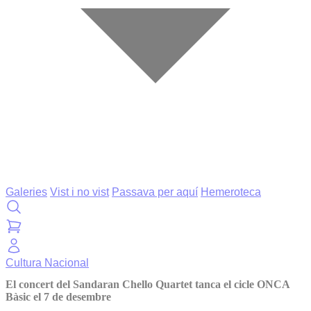
Galeries
Vist i no vist
Passava per aquí
Hemeroteca
Cultura
Nacional
El concert del Sandaran Chello Quartet tanca el cicle ONCA
Bàsic el 7 de desembre