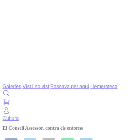
Galeries
Vist i no vist
Passava per aquí
Hemeroteca
Cultura
El Consell Assessor, contra els entorns