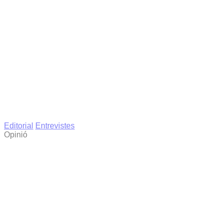
Editorial
Entrevistes
Opinió