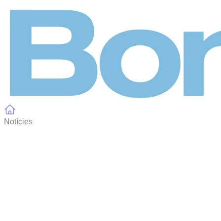
Panell de gestió de galetes
Notícies