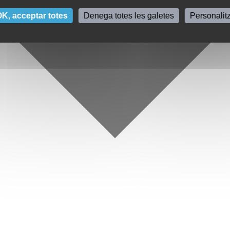
K, acceptar totes
Denega totes les galetes
Personalit