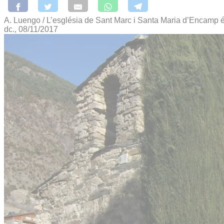
A. Luengo / L’església de Sant Marc i Santa Maria d’Encamp é
dc., 08/11/2017