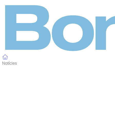
Panell de gestió de galetes
Notícies