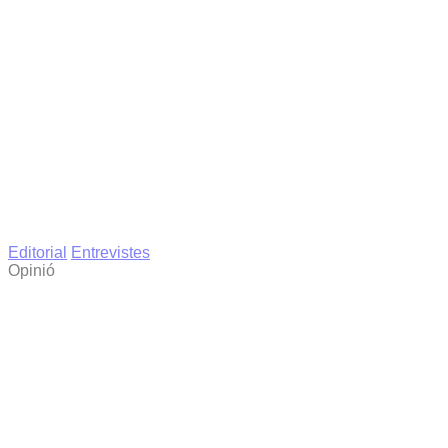
Editorial
Entrevistes
Opinió