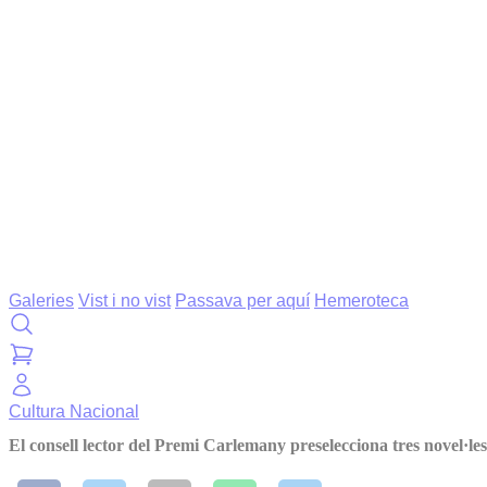
Galeries
Vist i no vist
Passava per aquí
Hemeroteca
Cultura
Nacional
El consell lector del Premi Carlemany preselecciona tres novel·les