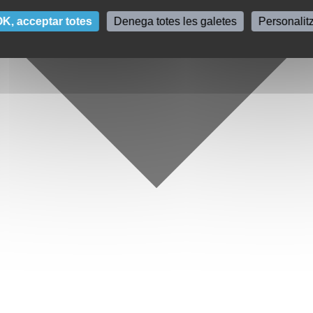
K, acceptar totes
Denega totes les galetes
Personalit