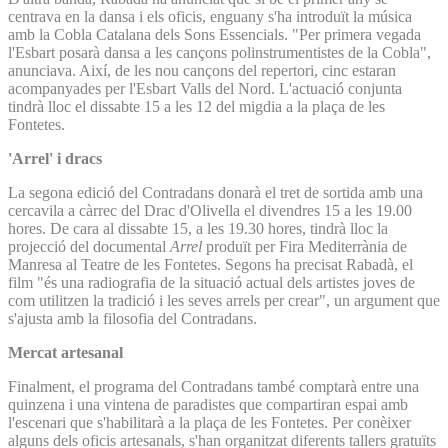
centrava en la dansa i els oficis, enguany s'ha introduït la música
amb la Cobla Catalana dels Sons Essencials. "Per primera vegada
l'Esbart posarà dansa a les cançons polinstrumentistes de la Cobla",
anunciava. Així, de les nou cançons del repertori, cinc estaran
acompanyades per l'Esbart Valls del Nord. L'actuació conjunta
tindrà lloc el dissabte 15 a les 12 del migdia a la plaça de les
Fontetes.
'Arrel' i dracs
La segona edició del Contradans donarà el tret de sortida amb una
cercavila a càrrec del Drac d'Olivella el divendres 15 a les 19.00
hores. De cara al dissabte 15, a les 19.30 hores, tindrà lloc la
projecció del documental
Arrel
produït per Fira Mediterrània de
Manresa al Teatre de les Fontetes. Segons ha precisat Rabadà, el
film "és una radiografia de la situació actual dels artistes joves de
com utilitzen la tradició i les seves arrels per crear", un argument que
s'ajusta amb la filosofia del Contradans.
Mercat artesanal
Finalment, el programa del Contradans també comptarà entre una
quinzena i una vintena de paradistes que compartiran espai amb
l'escenari que s'habilitarà a la plaça de les Fontetes. Per conèixer
alguns dels oficis artesanals, s'han organitzat diferents tallers gratuïts