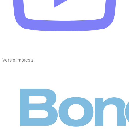
Versió impresa