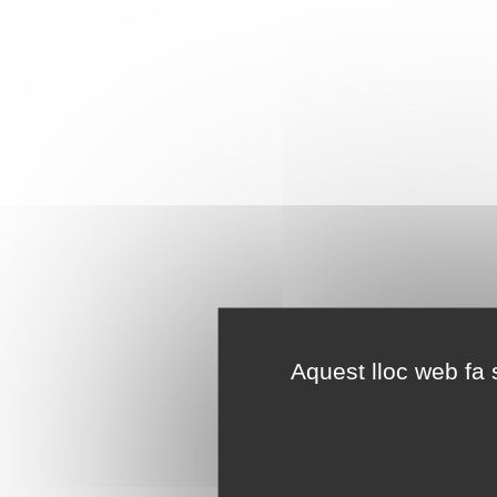
Aquest lloc web fa s