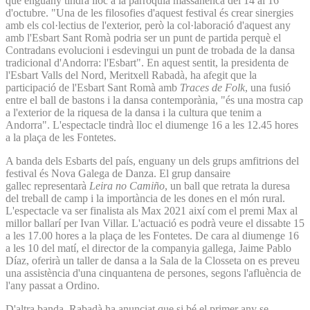
que enguany tindrà lloc a la parròquia massanenca del 14 al 16
d'octubre. "Una de les filosofies d'aquest festival és crear sinergies
amb els col·lectius de l'exterior, però la col·laboració d'aquest any
amb l'Esbart Sant Romà podria ser un punt de partida perquè el
Contradans evolucioni i esdevingui un punt de trobada de la dansa
tradicional d'Andorra: l'Esbart". En aquest sentit, la presidenta de
l'Esbart Valls del Nord, Meritxell Rabadà, ha afegit que la
participació de l'Esbart Sant Romà amb
Traces de Folk
, una fusió
entre el ball de bastons i la dansa contemporània, "és una mostra cap
a l'exterior de la riquesa de la dansa i la cultura que tenim a
Andorra". L'espectacle tindrà lloc el diumenge 16 a les 12.45 hores
a la plaça de les Fontetes.
A banda dels Esbarts del país, enguany un dels grups amfitrions del
festival és Nova Galega de Danza. El grup dansaire
gallec representarà
Leira no Camiño
, un ball que retrata la duresa
del treball de camp i la importància de les dones en el món rural.
L'espectacle va ser finalista als Max 2021 així com el premi Max al
millor ballarí per Ivan Villar. L'actuació es podrà veure el dissabte 15
a les 17.00 hores a la plaça de les Fontetes. De cara al diumenge 16
a les 10 del matí, el director de la companyia gallega, Jaime Pablo
Díaz, oferirà un taller de dansa a la Sala de la Closseta on es preveu
una assistència d'una cinquantena de persones, segons l'afluència de
l'any passat a Ordino.
D'altra banda, Rabadà ha anunciat que si bé el primer any se