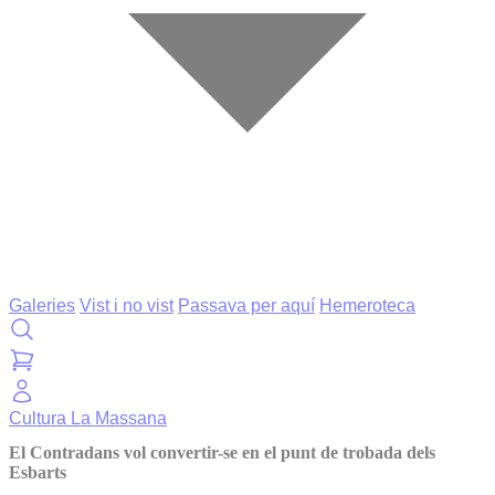
Galeries
Vist i no vist
Passava per aquí
Hemeroteca
Cultura
La Massana
El Contradans vol convertir-se en el punt de trobada dels
Esbarts