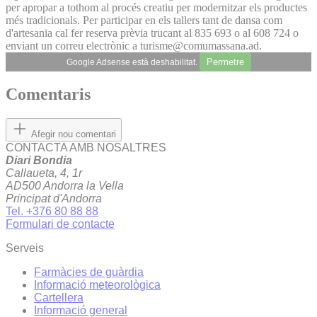
per apropar a tothom al procés creatiu per modernitzar els productes
més tradicionals. Per participar en els tallers tant de dansa com
d'artesania cal fer reserva prèvia trucant al 835 693 o al 608 724 o
enviant un correu electrònic a turisme@comumassana.ad.
Permetre
Google Adsense està deshabilitat.
Comentaris
Afegir nou comentari
CONTACTA AMB NOSALTRES
Diari Bondia
Callaueta, 4, 1r
AD500 Andorra la Vella
Principat d'Andorra
Tel. +376 80 88 88
Formulari de contacte
Serveis
Farmàcies de guàrdia
Informació meteorològica
Cartellera
Informació general