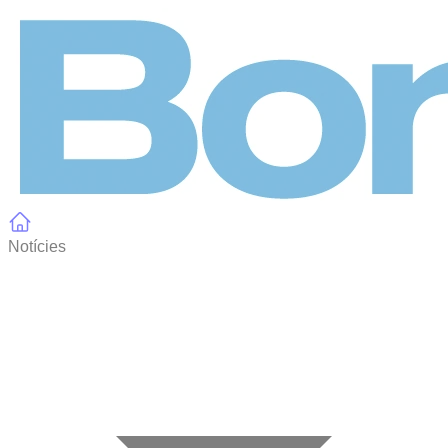
Panell de gestió de galetes
Notícies