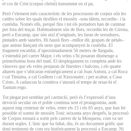
el cos de Crist (corpus christi) transmutat en el pa.
Però l’element més característic de les processons de corpus són les
catifes sobre les quals desfilen el mossèn –sota tàlem, recordin– i la
custòdia. Només ells, perquè fins i tot els portadors han de caminar
per fora del traçat. Habitualment són de flors, recordin les de Girona,
però a Encamp, que són així d’originals, les faran de serradures,
pintades amb sanefes. Hi haurà flors –millor dit, grapats de pètals–
que aniran llançant els nens que acompanyen la custòdia. El
fragment encatifat, d’aproximadament 50 metres de llargada,
s’estendrà pel carrer Major, i els veïns s’hi posaran diumenge a
primeríssima hora del matí. El desplegament es completa amb les
vànoves que els veïns penjaran de finestres i balcons, i els quatre
altarets que s’ubicaran estratègicament a cal Joan Antoni, a cal Roca
i cal Tintaina, a cal Guillem i cal Xinxonaire, i per acabar, a Casa
Cristo. A cadascun la comitiva s’aturarà el temps de resar-hi el
Tantum ergo.
Tot plegat pot semblar pel carrincló, però és l’expressió d’una
devoció secular on el poble continua sent el protagonista, amb
aquest mig centenar de veïns, entre els 15 i els 85 anys, que han fet
possible el somni de mossèn Toni: seixanta anys després, la processó
de Corpus tornarà a sortir pels carrers de la Mosquera, com va ser
durant segles. L’únic que ha faltat, diu, és un document gràfic que
doni testimoni de com era històricament la processó a Encamp. Ni