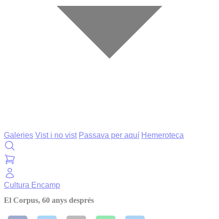
Galeries
Vist i no vist
Passava per aquí
Hemeroteca
Cultura
Encamp
El Corpus, 60 anys després