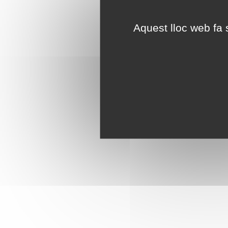
Aquest lloc web fa s