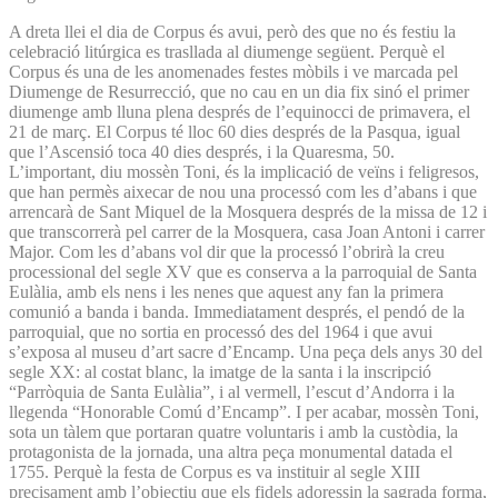
A dreta llei el dia de Corpus és avui, però des que no és festiu la
celebració litúrgica es trasllada al diumenge següent. Perquè el
Corpus és una de les anomenades festes mòbils i ve marcada pel
Diumenge de Resurrecció, que no cau en un dia fix sinó el primer
diumenge amb lluna plena després de l’equinocci de primavera, el
21 de març. El Corpus té lloc 60 dies després de la Pasqua, igual
que l’Ascensió toca 40 dies després, i la Quaresma, 50.
L’important, diu mossèn Toni, és la implicació de veïns i feligresos,
que han permès aixecar de nou una processó com les d’abans i que
arrencarà de Sant Miquel de la Mosquera després de la missa de 12 i
que transcorrerà pel carrer de la Mosquera, casa Joan Antoni i carrer
Major. Com les d’abans vol dir que la processó l’obrirà la creu
processional del segle XV que es conserva a la parroquial de Santa
Eulàlia, amb els nens i les nenes que aquest any fan la primera
comunió a banda i banda. Immediatament després, el pendó de la
parroquial, que no sortia en processó des del 1964 i que avui
s’exposa al museu d’art sacre d’Encamp. Una peça dels anys 30 del
segle XX: al costat blanc, la imatge de la santa i la inscripció
“Parròquia de Santa Eulàlia”, i al vermell, l’escut d’Andorra i la
llegenda “Honorable Comú d’Encamp”. I per acabar, mossèn Toni,
sota un tàlem que portaran quatre voluntaris i amb la custòdia, la
protagonista de la jornada, una altra peça monumental datada el
1755. Perquè la festa de Corpus es va instituir al segle XIII
precisament amb l’objectiu que els fidels adoressin la sagrada forma,