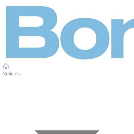
Panell de gestió de galetes
Notícies