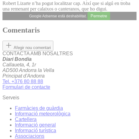
Robert Lizarte n’ha pogut localitzar cap. Així que si algú en troba
una remenant per calaixos o canteranos, que ho digui.
Permetre
Google Adsense està deshabilitat.
Comentaris
Afegir nou comentari
CONTACTA AMB NOSALTRES
Diari Bondia
Callaueta, 4, 1r
AD500 Andorra la Vella
Principat d'Andorra
Tel. +376 80 88 88
Formulari de contacte
Serveis
Farmàcies de guàrdia
Informació meteorològica
Cartellera
Informació general
Informació turística
Associacions