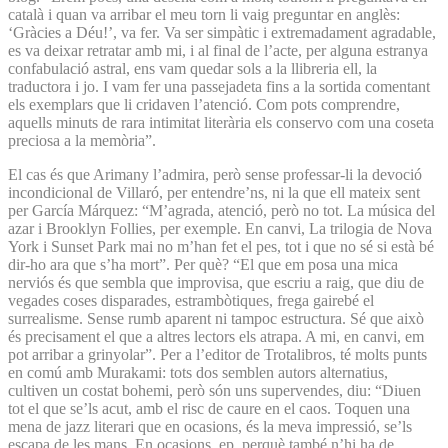
català i quan va arribar el meu torn li vaig preguntar en anglès:
‘Gràcies a Déu!’, va fer. Va ser simpàtic i extremadament agradable,
es va deixar retratar amb mi, i al final de l’acte, per alguna estranya
confabulació astral, ens vam quedar sols a la llibreria ell, la
traductora i jo. I vam fer una passejadeta fins a la sortida comentant
els exemplars que li cridaven l’atenció. Com pots comprendre,
aquells minuts de rara intimitat literària els conservo com una coseta
preciosa a la memòria”.
El cas és que Arimany l’admira, però sense professar-li la devoció
incondicional de Villaró, per entendre’ns, ni la que ell mateix sent
per García Márquez: “M’agrada, atenció, però no tot. La música del
azar i Brooklyn Follies, per exemple. En canvi, La trilogia de Nova
York i Sunset Park mai no m’han fet el pes, tot i que no sé si està bé
dir-ho ara que s’ha mort”. Per què? “El que em posa una mica
nerviós és que sembla que improvisa, que escriu a raig, que diu de
vegades coses disparades, estrambòtiques, frega gairebé el
surrealisme. Sense rumb aparent ni tampoc estructura. Sé que això
és precisament el que a altres lectors els atrapa. A mi, en canvi, em
pot arribar a grinyolar”. Per a l’editor de Trotalibros, té molts punts
en comú amb Murakami: tots dos semblen autors alternatius,
cultiven un costat bohemi, però són uns supervendes, diu: “Diuen
tot el que se’ls acut, amb el risc de caure en el caos. Toquen una
mena de jazz literari que en ocasions, és la meva impressió, se’ls
escapa de les mans. En ocasions, ep, perquè també n’hi ha de