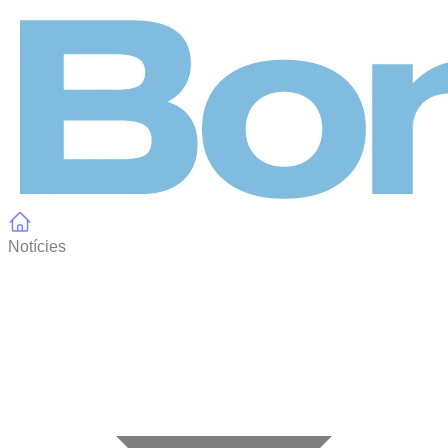
Panell de gestió de galetes
Notícies