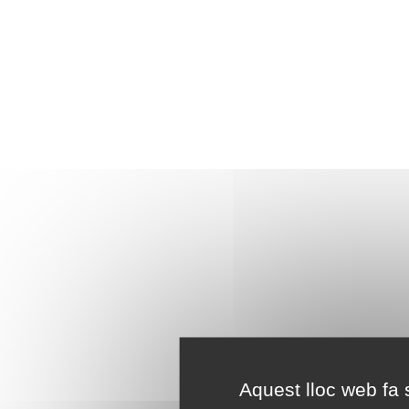
Aquest lloc web fa s