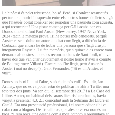
La hipòtesi és pelet rebuscada, ho sé. Però, si Cortázar ressuscités
per tornar a morir i busquessin entre els nostres homes de lletres algú
que l’hagués pogut conèixer per perpetrar una pagineta com aquesta,
a qui recorrerien? Una pista: comença per Gál i acaba per vez.
Doncs amb el difunt Paul Auster (New Jersey, 1947-Nova York,
2024) facin la mateixa prova. Hi ha potser més candidats, perquè
Auster és sens dubte un autor tan citat com llegit, a diferència de
Cortázar, que encara he de trobar una persona que s’hagi cruspit
íntegrament Rayuela. I si fan memòria, quan quinze dies enrere vam
demanar als nostres autors les recomanacions de Sant Jordi, n’hi va
haver dos que van citar devotament el nostre home d’avui a compte
de Baumgartner: Villaró (“Encara no l’he llegit, però Auster és
Auster i mai no decep”) i Gabi Fernàndez (“Si és un Auster, el
vull”).
Doncs no és ni l’un ni l’altre, sinó el de més enllà. És a dir, Jan
Arimay, que no es va poder estar de publicar-ne ahir a Twitter una
foto tots dos junts. Va ser, diu, el setembre del 2017 i a La Casa del
Llibre. Auster, un habitual dels saraus literaris barcelonins, havia
vingut a presentar 4,3, 2,1 coincidint amb la Setmana del Llibre en
Català. Era una presentació professional, i el nostre editor s’hi va
colar com a bloguer. De Trotalibros, que aleshores era només un
blog. “Érem pocs, una desena com a molt, tothom li preguntava en