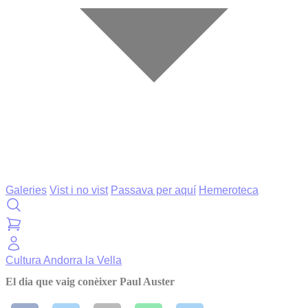
Galeries
Vist i no vist
Passava per aquí
Hemeroteca
Cultura
Andorra la Vella
El dia que vaig conèixer Paul Auster