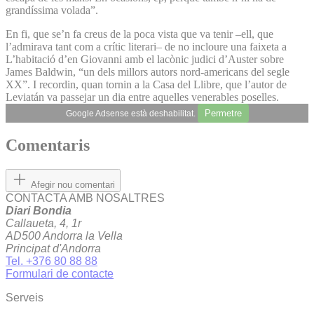
grandíssima volada”.
En fi, que se’n fa creus de la poca vista que va tenir –ell, que
l’admirava tant com a crític literari– de no incloure una faixeta a
L’habitació d’en Giovanni amb el lacònic judici d’Auster sobre
James Baldwin, “un dels millors autors nord-americans del segle
XX”. I recordin, quan tornin a la Casa del Llibre, que l’autor de
Leviatán va passejar un dia entre aquelles venerables poselles.
Permetre
Google Adsense està deshabilitat.
Comentaris
Afegir nou comentari
CONTACTA AMB NOSALTRES
Diari Bondia
Callaueta, 4, 1r
AD500 Andorra la Vella
Principat d'Andorra
Tel. +376 80 88 88
Formulari de contacte
Serveis