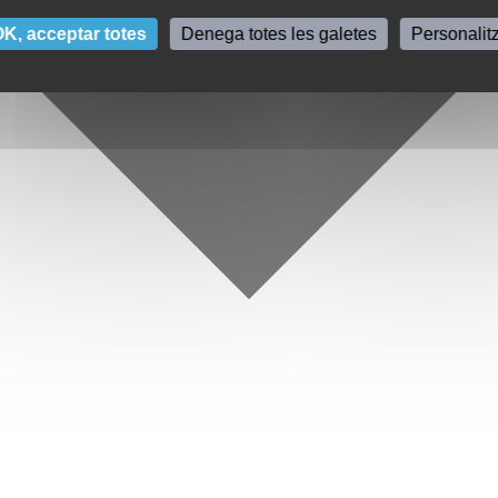
K, acceptar totes
Denega totes les galetes
Personalit