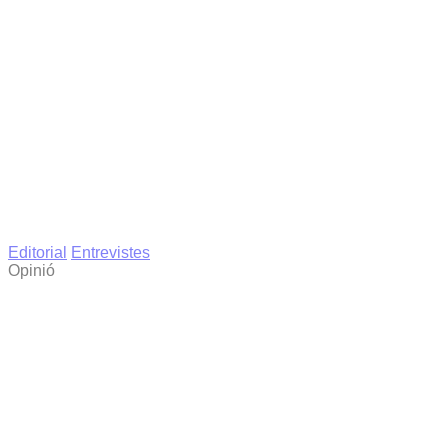
Editorial
Entrevistes
Opinió