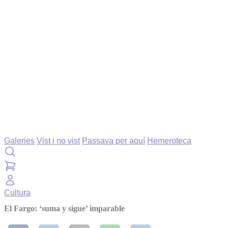
Galeries
Vist i no vist
Passava per aquí
Hemeroteca
Cultura
El Fargo: ‘suma y sigue’ imparable