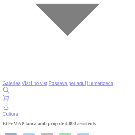
Galeries
Vist i no vist
Passava per aquí
Hemeroteca
Cultura
El FeMAP tanca amb prop de 4.800 assistents