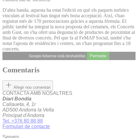
D'altra banda, aquesta ha estat l'edició en què els paquets turístics
vinculats al festival han tingut més bona acceptació. Així, s'han
registrat més de 170 pernoctacions gràcies a aquesta fórmula. El
públic també ha integrat la nova proposta del certamen, els Concerts
amb Gust, on s'ha ofert una degustació de productes de proximitat al
final de diversos concerts. Pel que fa al FeMAP Social, també s'ha
notat l'aposta de residències i centres, on s'han programat fins a 18
concerts.
Permetre
Google Adsense està deshabilitat.
Comentaris
Afegir nou comentari
CONTACTA AMB NOSALTRES
Diari Bondia
Callaueta, 4, 1r
AD500 Andorra la Vella
Principat d'Andorra
Tel. +376 80 88 88
Formulari de contacte
Serveis