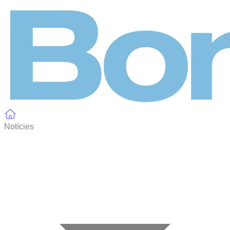
Panell de gestió de galetes
Notícies