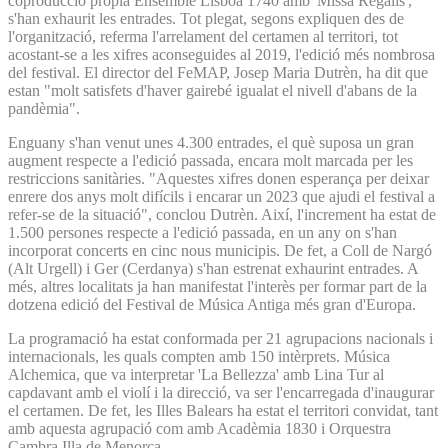
coproducció pròpia Ensemble Lisboa 1740 amb 'Missa Regalis',
s'han exhaurit les entrades. Tot plegat, segons expliquen des de
l'organització, referma l'arrelament del certamen al territori, tot
acostant-se a les xifres aconseguides al 2019, l'edició més nombrosa
del festival. El director del FeMAP, Josep Maria Dutrèn, ha dit que
estan "molt satisfets d'haver gairebé igualat el nivell d'abans de la
pandèmia".
Enguany s'han venut unes 4.300 entrades, el què suposa un gran
augment respecte a l'edició passada, encara molt marcada per les
restriccions sanitàries. "Aquestes xifres donen esperança per deixar
enrere dos anys molt difícils i encarar un 2023 que ajudi el festival a
refer-se de la situació", conclou Dutrèn. Així, l'increment ha estat de
1.500 persones respecte a l'edició passada, en un any on s'han
incorporat concerts en cinc nous municipis. De fet, a Coll de Nargó
(Alt Urgell) i Ger (Cerdanya) s'han estrenat exhaurint entrades. A
més, altres localitats ja han manifestat l'interès per formar part de la
dotzena edició del Festival de Música Antiga més gran d'Europa.
La programació ha estat conformada per 21 agrupacions nacionals i
internacionals, les quals compten amb 150 intèrprets. Música
Alchemica, que va interpretar 'La Bellezza' amb Lina Tur al
capdavant amb el violí i la direcció, va ser l'encarregada d'inaugurar
el certamen. De fet, les Illes Balears ha estat el territori convidat, tant
amb aquesta agrupació com amb Acadèmia 1830 i Orquestra
Cambra Illa de Menorca.