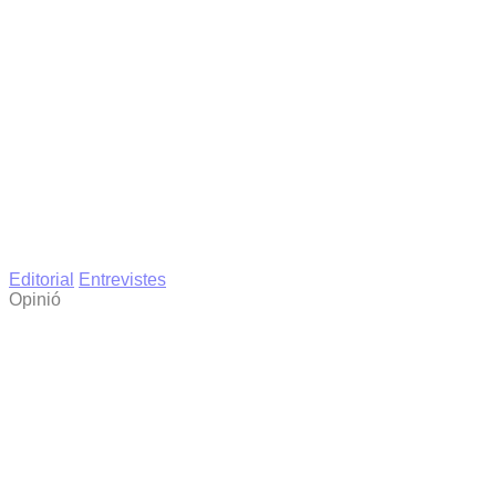
Editorial
Entrevistes
Opinió