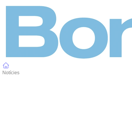
Panell de gestió de galetes
Notícies