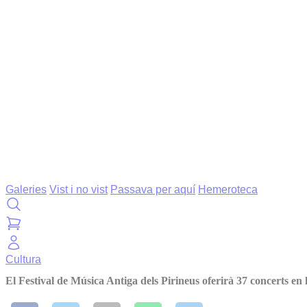
Galeries
Vist i no vist
Passava per aquí
Hemeroteca
Cultura
El Festival de Música Antiga dels Pirineus oferirà 37 concerts en