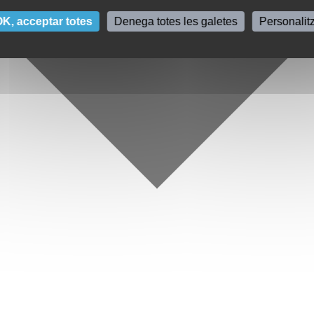
K, acceptar totes
Denega totes les galetes
Personalit