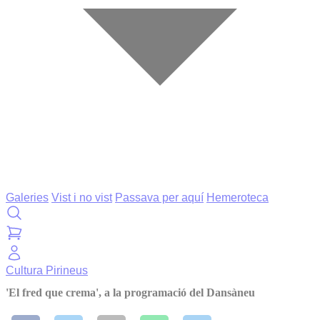
Galeries
Vist i no vist
Passava per aquí
Hemeroteca
Cultura
Pirineus
'El fred que crema', a la programació del Dansàneu