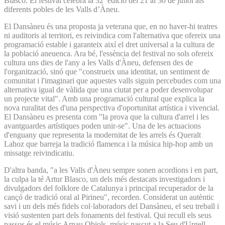
Blasco. El festival celebra la 32ª edició del 21 al 30 de juliol als
diferents pobles de les Valls d’Àneu.
El Dansàneu és una proposta ja veterana que, en no haver-hi teatres
ni auditoris al territori, es reivindica com l'alternativa que ofereix una
programació estable i garanteix així el dret universal a la cultura de
la població aneuenca. Ara bé, l'essència del festival no sols ofereix
cultura uns dies de l'any a les Valls d'Àneu, defensen des de
l'organització, sinó que "construeix una identitat, un sentiment de
comunitat i l'imaginari que aquestes valls siguin percebudes com una
alternativa igual de vàlida que una ciutat per a poder desenvolupar
un projecte vital". Amb una programació cultural que explica la
nova ruralitat des d'una perspectiva d'oportunitat artística i vivencial.
El Dansàneu es presenta com "la prova que la cultura d'arrel i les
avantguardes artístiques poden unir-se". Una de les actuacions
d'enguany que representa la modernitat de les arrels és Queralt
Lahoz que barreja la tradició flamenca i la música hip-hop amb un
missatge reivindicatiu.
D'altra banda, "a les Valls d'Àneu sempre sonen acordions i en part,
la culpa la té Artur Blasco, un dels més destacats investigadors i
divulgadors del folklore de Catalunya i principal recuperador de la
cançó de tradició oral al Pirineu", recorden. Considerat un autèntic
savi i un dels més fidels col·laboradors del Dansàneu, el seu treball i
visió sustenten part dels fonaments del festival. Qui recull els seus
passos és el músic Arnau Obiols, músic nascut a la Seu d'Urgell