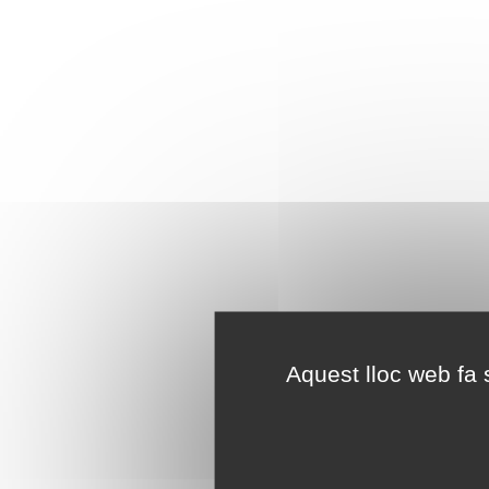
Aquest lloc web fa s