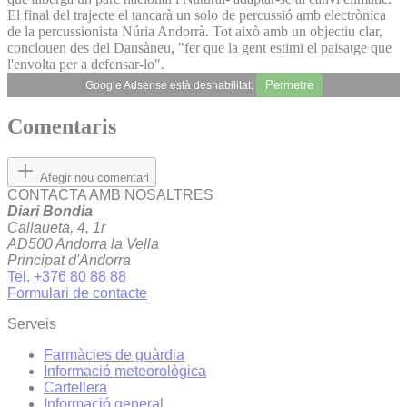
El final del trajecte el tancarà un solo de percussió amb electrònica
de la percussionista Núria Andorrà. Tot això amb un objectiu clar,
conclouen des del Dansàneu, "fer que la gent estimi el paisatge que
l'envolta per a defensar-lo".
Permetre
Google Adsense està deshabilitat.
Comentaris
Afegir nou comentari
CONTACTA AMB NOSALTRES
Diari Bondia
Callaueta, 4, 1r
AD500 Andorra la Vella
Principat d'Andorra
Tel. +376 80 88 88
Formulari de contacte
Serveis
Farmàcies de guàrdia
Informació meteorològica
Cartellera
Informació general