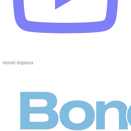
Versió impresa