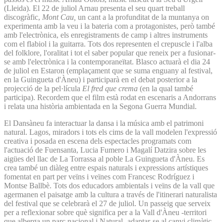
(Lleida). El 22 de juliol Arnau presenta el seu quart treball
discogràfic,
Mont Cau,
un cant a la profunditat de la muntanya on
experimenta amb la veu i la bateria com a protagonistes, però també
amb l'electrònica, els enregistraments de camp i altres instruments
com el flabiol i la guitarra. Tots dos representen el crepuscle i l'alba
del folklore, l'oralitat i tot el saber popular que reneix per a fusionar-
se amb l'electrònica i la contemporaneïtat. Blasco actuarà el dia 24
de juliol en Estaron (emplaçament que se suma enguany al festival,
en la Guingueta d'Àneu) i participarà en el debat posterior a la
projecció de la pel·lícula
El fred que crema
(en la qual també
participa). Recordem que el film està rodat en escenaris a Andorrans
i relata una història ambientada en la Segona Guerra Mundial.
El Dansàneu fa interactuar la dansa i la música amb el patrimoni
natural. Lagos, miradors i tots els cims de la vall modelen l'expressió
creativa i posada en escena dels espectacles programats com
l'actuació de Fuensanta, Lucia Fumero i Magalí Datzira sobre les
aigües del llac de La Torrassa al poble La Guingueta d'Àneu. Es
crea també un diàleg entre espais naturals i expressions artístiques
fomentat en part per veïns i veïnes com Francesc Rodríguez i
Montse Ballbè. Tots dos educadors ambientals i veïns de la vall que
agermanen el paisatge amb la cultura a través de l'itinerari naturalista
del festival que se celebrarà el 27 de juliol. Un passeig que serveix
per a reflexionar sobre què significa per a la Vall d'Àneu -territori
que alberga un parc nacional i Natural- adaptar-se al canvi climàtic.