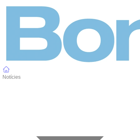
Panell de gestió de galetes
Notícies