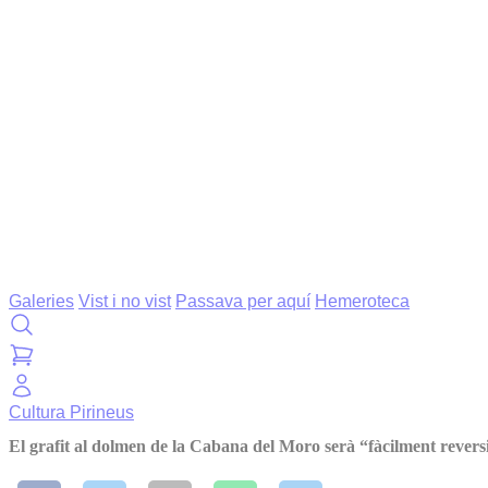
Galeries
Vist i no vist
Passava per aquí
Hemeroteca
Cultura
Pirineus
El grafit al dolmen de la Cabana del Moro serà “fàcilment revers