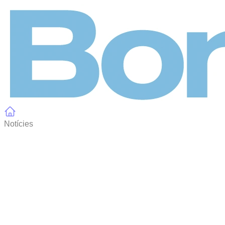
Panell de gestió de galetes
Notícies