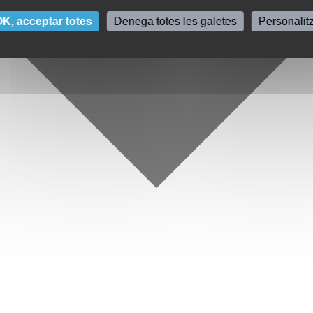
K, acceptar totes
Denega totes les galetes
Personalit