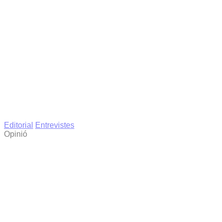
Editorial
Entrevistes
Opinió