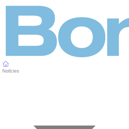
Panell de gestió de galetes
Notícies