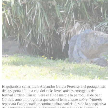
El guitarrista canari Luis Alejandro García Pérez serà el protagonista
de la segona i última cita del cicle Joves artistes emergents del
festival Ordino Clàssic. Serà el 10 de març a la parroquial de Sant
Corneli, amb un programa que sota el lema
Llaços sobre l’Atlàntic
repassarà l’anomenada tricontinentalitat canària des de la perspectiva