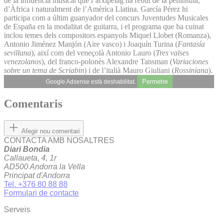
de la influència musical que l’arxipèlag ha rebut de la península,
d’Àfrica i naturalment de l’Amèrica Llatina. García Pérez hi
participa com a últim guanyador del concurs Juventudes Musicales
de España en la modalitat de guitarra, i el programa que ha cuinat
inclou temes dels compositors espanyols Miquel Llobet (Romanza),
Antonio Jiménez Manjón (Aire vasco) i Joaquín Turina (
Fantasía
sevillana
), així com del veneçolà Antonio Lauro (
Tres valses
venezolanos
), del franco-polonès Alexandre Tansman (
Variaciones
sobre un tema de Scriabin
) i de l’italià Mauro Giuliani (
Rossiniana
).
Permetre
Google Adsense està deshabilitat.
Comentaris
Afegir nou comentari
CONTACTA AMB NOSALTRES
Diari Bondia
Callaueta, 4, 1r
AD500 Andorra la Vella
Principat d'Andorra
Tel. +376 80 88 88
Formulari de contacte
Serveis