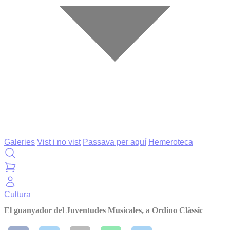
Galeries
Vist i no vist
Passava per aquí
Hemeroteca
Cultura
El guanyador del Juventudes Musicales, a Ordino Clàssic