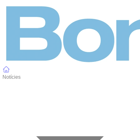
Panell de gestió de galetes
Notícies