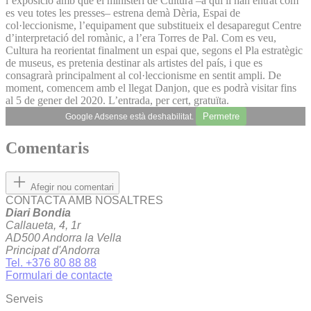
l’exposició amb què el ministeri de Cultura –a qui li han entrat com
es veu totes les presses– estrena demà Dèria, Espai de
col·leccionisme, l’equipament que substitueix el desaparegut Centre
d’interpretació del romànic, a l’era Torres de Pal. Com es veu,
Cultura ha reorientat finalment un espai que, segons el Pla estratègic
de museus, es pretenia destinar als artistes del país, i que es
consagrarà principalment al col·leccionisme en sentit ampli. De
moment, comencem amb el llegat Danjon, que es podrà visitar fins
al 5 de gener del 2020. L’entrada, per cert, gratuïta.
Permetre
Google Adsense està deshabilitat.
Comentaris
Afegir nou comentari
CONTACTA AMB NOSALTRES
Diari Bondia
Callaueta, 4, 1r
AD500 Andorra la Vella
Principat d'Andorra
Tel. +376 80 88 88
Formulari de contacte
Serveis