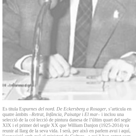
Es titula E
spurnes del nord. De Eckersberg a Rosager
, s’articula en
quatre àmbits –
Retrat, Infància, Paisatge
i
El mar
– i inclou una
selecció de la col·lecció de pintura danesa de l’últim quart del segle
XIX i el primer del segle XX que William Danjon (1925-2014) va
reunir al llarg de la seva vida. I serà, per això en parlem avui i aquí,