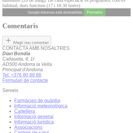
dinosaure (20 de maig). De cada espectacle es programen, com és
habitual, dues funcions (17 i 18.30 hores).
Permetre
Google Adsense està deshabilitat.
Comentaris
Afegir nou comentari
CONTACTA AMB NOSALTRES
Diari Bondia
Callaueta, 4, 1r
AD500 Andorra la Vella
Principat d'Andorra
Tel. +376 80 88 88
Formulari de contacte
Serveis
Farmàcies de guàrdia
Informació meteorològica
Cartellera
Informació general
Informació turística
Associacions
Centres de salut