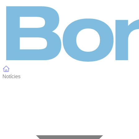
Panell de gestió de galetes
Notícies