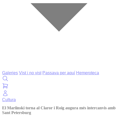
Galeries
Vist i no vist
Passava per aquí
Hemeroteca
Cultura
El Mariinski torna al Claror i Roig augura més intercanvis amb
Sant Petersburg