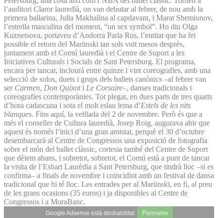
Petersburg, una cosa així com l’NBA del ballet clàssic. Tornen a
l’auditori Claror lauredià, on van debutar al febrer, de nou amb la
primera ballarina, Julia Makhalina al capdavant, i Marat Shemiunov,
l’estrella masculina del moment, “un sex symbol”. Ho diu Olga
Kuznetsova, portaveu d’Andorra Parla Rus, l’entitat que ha fet
possible el retorn del Mariinski tan sols vuit mesos després,
juntament amb el Comú lauredià i el Centre de Suport a les
Iniciatives Culturals i Socials de Sant Petersburg. El programa,
encara per tancar, inclourà entre quinze i vint coreografies, amb una
selecció de solos, duets i grups dels ballets canònics –al febrer van
ser
Carmen
,
Don Quixot
i
Le Corsaire
–, danses tradicionals i
coreografies contemporànies. Tot plegat, en dues parts de tres quarts
d’hora cadascuna i sota el molt eslau lema d’
Estels de les nits
blanques
. Fins aquí, la vetllada del 2 de novembre. Però és que a
més el conseller de Cultura lauredià, Josep Roig, augurava ahir que
aquest és només l’inici d’una gran amistat, perquè el 30 d’octubre
desembarcarà al Centre de Congressos una exposició de fotografia
sobre el món del ballet clàssic, cortesia també del Centre de Suport
que dèiem abans, i sobretot, sobretot, el Comú està a punt de tancar
la visita de l’Esbart Laurèdia a Sant Petersburg, que tindrà lloc –si es
confirma– a finals de novembre i coincidint amb un festival de dansa
tradicional que hi té lloc. Les entrades per al Mariinski, en fi, al preu
de les grans ocasions (35 euros) i ja disponibles al Centre de
Congressos i a MoraBanc.
Permetre
Google Adsense està deshabilitat.