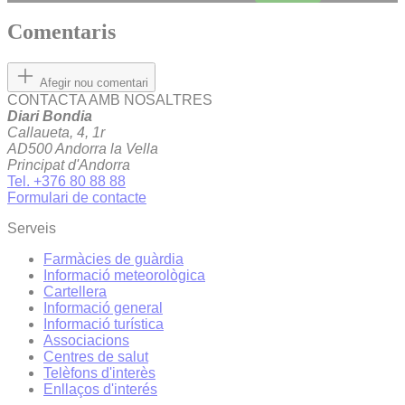
Comentaris
Afegir nou comentari
CONTACTA AMB NOSALTRES
Diari Bondia
Callaueta, 4, 1r
AD500 Andorra la Vella
Principat d'Andorra
Tel. +376 80 88 88
Formulari de contacte
Serveis
Farmàcies de guàrdia
Informació meteorològica
Cartellera
Informació general
Informació turística
Associacions
Centres de salut
Telèfons d'interès
Enllaços d'interés