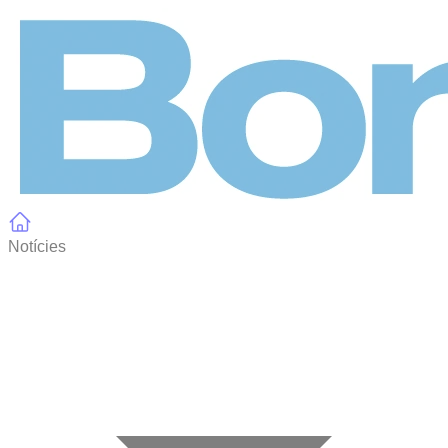
Panell de gestió de galetes
Notícies