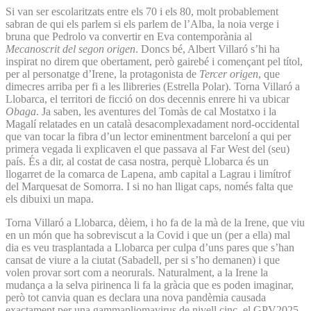
Si van ser escolaritzats entre els 70 i els 80, molt probablement
sabran de qui els parlem si els parlem de l’Alba, la noia verge i
bruna que Pedrolo va convertir en Eva contemporània al
Mecanoscrit del segon origen
. Doncs bé, Albert Villaró s’hi ha
inspirat no direm que obertament, però gairebé i començant pel títol,
per al personatge d’Irene, la protagonista de
Tercer origen
, que
dimecres arriba per fi a les llibreries (Estrella Polar). Torna Villaró a
Llobarca, el territori de ficció on dos decennis enrere hi va ubicar
Obaga
. Ja saben, les aventures del Tomàs de cal Mostatxo i la
Magalí relatades en un català desacomplexadament nord-occidental
que van tocar la fibra d’un lector eminentment barceloní a qui per
primera vegada li explicaven el que passava al Far West del (seu)
país. És a dir, al costat de casa nostra, perquè Llobarca és un
llogarret de la comarca de Lapena, amb capital a Lagrau i limítrof
del Marquesat de Somorra. I si no han lligat caps, només falta que
els dibuixi un mapa.
Torna Villaró a Llobarca, dèiem, i ho fa de la mà de la Irene, que viu
en un món que ha sobreviscut a la Covid i que un (per a ella) mal
dia es veu trasplantada a Llobarca per culpa d’uns pares que s’han
cansat de viure a la ciutat (Sabadell, per si s’ho demanen) i que
volen provar sort com a neorurals. Naturalment, a la Irene la
mudança a la selva pirinenca li fa la gràcia que es poden imaginar,
però tot canvia quan es declara una nova pandèmia causada
exactament per una gammapliomavirus de nivell cinc, el GPV2025,