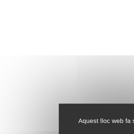
Aquest lloc web fa s