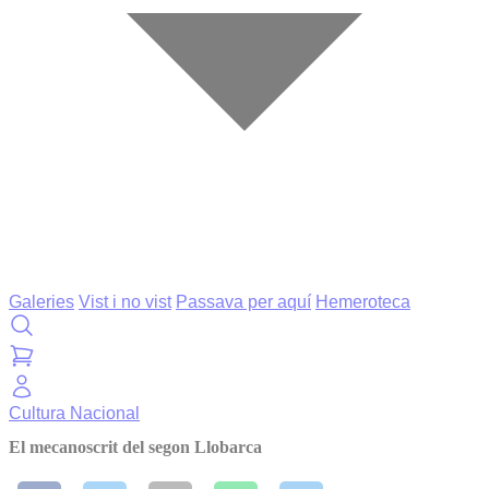
Galeries
Vist i no vist
Passava per aquí
Hemeroteca
Cultura
Nacional
El mecanoscrit del segon Llobarca