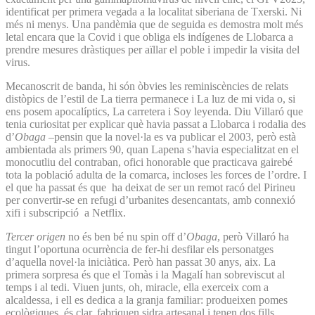
identificat per primera vegada a la localitat siberiana de Txerski. Ni
més ni menys. Una pandèmia que de seguida es demostra molt més
letal encara que la Covid i que obliga els indígenes de Llobarca a
prendre mesures dràstiques per aïllar el poble i impedir la visita del
virus.
Mecanoscrit de banda, hi són òbvies les reminiscències de relats
distòpics de l’estil de La tierra permanece i La luz de mi vida o, si
ens posem apocalíptics, La carretera i Soy leyenda. Diu Villaró que
tenia curiositat per explicar què havia passat a Llobarca i rodalia des
d’
Obaga
–pensin que la novel·la es va publicar el 2003, però està
ambientada als primers 90, quan Lapena s’havia especialitzat en el
monocutliu del contraban, ofici honorable que practicava gairebé
tota la població adulta de la comarca, incloses les forces de l’ordre. I
el que ha passat és que ha deixat de ser un remot racó del Pirineu
per convertir-se en refugi d’urbanites desencantats, amb connexió
xifi i subscripció a Netflix.
Tercer origen
no és ben bé nu spin off d’
Obaga
, però Villaró ha
tingut l’oportuna ocurrència de fer-hi desfilar els personatges
d’aquella novel·la iniciàtica. Però han passat 30 anys, aix. La
primera sorpresa és que el Tomàs i la Magalí han sobreviscut al
temps i al tedi. Viuen junts, oh, miracle, ella exerceix com a
alcaldessa, i ell es dedica a la granja familiar: produeixen pomes
ecològiques, és clar, fabriquen sidra artesanal i tenen dos fills,