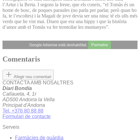
l’Artur i la Berta. I segons la Irene, que els coneix, “el Tomàs és un
home de bosc, de poques paraules (no parla per parlar, però quan ho
fa, te l’escoltes) i la Magali de jove devia ser una nina: té els ulls més
verds que he vist mai. Diuen que era una hippy i que la història
d’amor amb el Tomàs va fer trontollar les muntanyes”.
Permetre
Google Adsense està deshabilitat.
Comentaris
Afegir nou comentari
CONTACTA AMB NOSALTRES
Diari Bondia
Callaueta, 4, 1r
AD500 Andorra la Vella
Principat d'Andorra
Tel. +376 80 88 88
Formulari de contacte
Serveis
Farmàcies de guàrdia