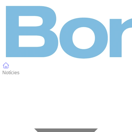
Panell de gestió de galetes
Notícies