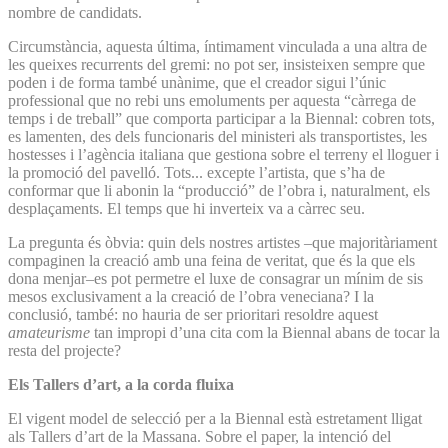
nombre de candidats.
Circumstància, aquesta última, íntimament vinculada a una altra de
les queixes recurrents del gremi: no pot ser, insisteixen sempre que
poden i de forma també unànime, que el creador sigui l’únic
professional que no rebi uns emoluments per aquesta “càrrega de
temps i de treball” que comporta participar a la Biennal: cobren tots,
es lamenten, des dels funcionaris del ministeri als transportistes, les
hostesses i l’agència italiana que gestiona sobre el terreny el lloguer i
la promoció del pavelló. Tots... excepte l’artista, que s’ha de
conformar que li abonin la “producció” de l’obra i, naturalment, els
desplaçaments. El temps que hi inverteix va a càrrec seu.
La pregunta és òbvia: quin dels nostres artistes –que majoritàriament
compaginen la creació amb una feina de veritat, que és la que els
dona menjar–es pot permetre el luxe de consagrar un mínim de sis
mesos exclusivament a la creació de l’obra veneciana? I la
conclusió, també: no hauria de ser prioritari resoldre aquest
amateurisme
tan impropi d’una cita com la Biennal abans de tocar la
resta del projecte?
Els Tallers d’art, a la corda fluixa
El vigent model de selecció per a la Biennal està estretament lligat
als Tallers d’art de la Massana. Sobre el paper, la intenció del