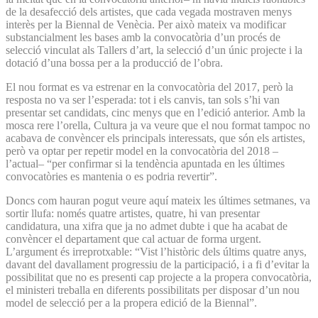
de la desafecció dels artistes, que cada vegada mostraven menys
interès per la Biennal de Venècia. Per això mateix va modificar
substancialment les bases amb la convocatòria d’un procés de
selecció vinculat als Tallers d’art, la selecció d’un únic projecte i la
dotació d’una bossa per a la producció de l’obra.
El nou format es va estrenar en la convocatòria del 2017, però la
resposta no va ser l’esperada: tot i els canvis, tan sols s’hi van
presentar set candidats, cinc menys que en l’edició anterior. Amb la
mosca rere l’orella, Cultura ja va veure que el nou format tampoc no
acabava de convèncer els principals interessats, que són els artistes,
però va optar per repetir model en la convocatòria del 2018 –
l’actual– “per confirmar si la tendència apuntada en les últimes
convocatòries es mantenia o es podria revertir”.
Doncs com hauran pogut veure aquí mateix les últimes setmanes, va
sortir llufa: només quatre artistes, quatre, hi van presentar
candidatura, una xifra que ja no admet dubte i que ha acabat de
convèncer el departament que cal actuar de forma urgent.
L’argument és irreprotxable: “Vist l’històric dels últims quatre anys,
davant del davallament progressiu de la participació, i a fi d’evitar la
possibilitat que no es presenti cap projecte a la propera convocatòria,
el ministeri treballa en diferents possibilitats per disposar d’un nou
model de selecció per a la propera edició de la Biennal”.