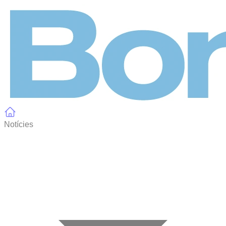
Panell de gestió de galetes
Notícies