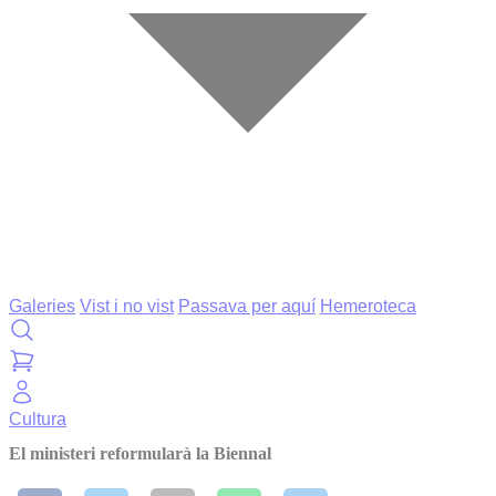
Galeries
Vist i no vist
Passava per aquí
Hemeroteca
Cultura
El ministeri reformularà la Biennal