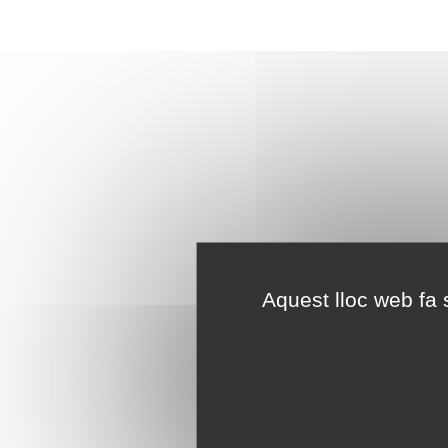
Aquest lloc web fa s