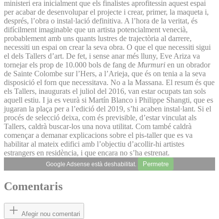
ministeri era inicialment que els finalistes aprofitessin aquest espai
per acabar de desenvolupar el projecte i crear, primer, la maqueta i,
després, l’obra o instal·lació definitiva. A l’hora de la veritat, és
difícilment imaginable que un artista potencialment venecià,
probablement amb uns quants lustres de trajectòria al darrere,
necessiti un espai on crear la seva obra. O que el que necessiti sigui
el dels Tallers d’art. De fet, i sense anar més lluny, Eve Ariza va
tornejar els prop de 10.000 bols de fang de
Murmuri
en un obrador
de Sainte Colombe sur l’Hers, a l’Arieja, que és on tenia a la seva
disposició el forn que necessitava. No a la Massana. El resum és que
els Tallers, inaugurats el juliol del 2016, van estar ocupats tan sols
aquell estiu. I ja es veurà si Martín Blanco i Philippe Shangti, que es
jugaran la plaça per a l’edició del 2019, s’hi acaben instal·lant. Si el
procés de selecció deixa, com és previsible, d’estar vinculat als
Tallers, caldrà buscar-los una nova utilitat. Com també caldrà
començar a demanar explicacions sobre el pis-taller que es va
habilitar al mateix edifici amb l’objectiu d’acollir-hi artistes
estrangers en residència, i que encara no s’ha estrenat.
Permetre
Google Adsense està deshabilitat.
Comentaris
Afegir nou comentari