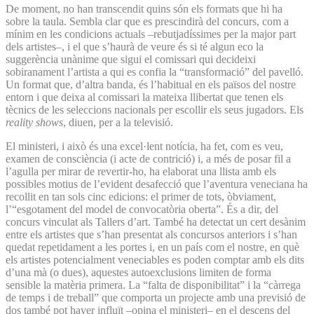
De moment, no han transcendit quins són els formats que hi ha
sobre la taula. Sembla clar que es prescindirà del concurs, com a
mínim en les condicions actuals –rebutjadíssimes per la major part
dels artistes–, i el que s’haurà de veure és si té algun eco la
suggerència unànime que sigui el comissari qui decideixi
sobiranament l’artista a qui es confia la “transformació” del pavelló.
Un format que, d’altra banda, és l’habitual en els països del nostre
entorn i que deixa al comissari la mateixa llibertat que tenen els
tècnics de les seleccions nacionals per escollir els seus jugadors. Els
reality shows
, diuen, per a la televisió.
El ministeri, i això és una excel·lent notícia, ha fet, com es veu,
examen de consciència (i acte de contrició) i, a més de posar fil a
l’agulla per mirar de revertir-ho, ha elaborat una llista amb els
possibles motius de l’evident desafecció que l’aventura veneciana ha
recollit en tan sols cinc edicions: el primer de tots, òbviament,
l’“esgotament del model de convocatòria oberta”. És a dir, del
concurs vinculat als Tallers d’art. També ha detectat un cert desànim
entre els artistes que s’han presentat als concursos anteriors i s’han
quedat repetidament a les portes i, en un país com el nostre, en què
els artistes potencialment veneciables es poden comptar amb els dits
d’una mà (o dues), aquestes autoexclusions limiten de forma
sensible la matèria primera. La “falta de disponibilitat” i la “càrrega
de temps i de treball” que comporta un projecte amb una previsió de
dos també pot haver influït –opina el ministeri– en el descens del