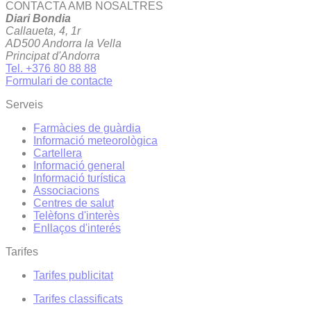
CONTACTA AMB NOSALTRES
Diari Bondia
Callaueta, 4, 1r
AD500 Andorra la Vella
Principat d'Andorra
Tel. +376 80 88 88
Formulari de contacte
Serveis
Farmàcies de guàrdia
Informació meteorològica
Cartellera
Informació general
Informació turística
Associacions
Centres de salut
Telèfons d'interès
Enllaços d'interés
Tarifes
Tarifes publicitat
Tarifes classificats