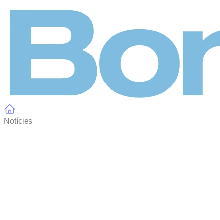
Panell de gestió de galetes
Notícies