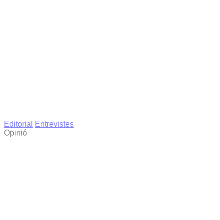
Editorial
Entrevistes
Opinió