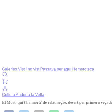
Galeries
Vist i no vist
Passava per aquí
Hemeroteca
Cultura
Andorra la Vella
El Mort, qui t'ha mort? de relat negre, desert per primera vegad