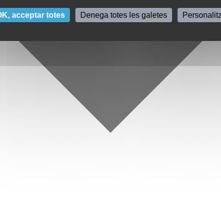
K, acceptar totes
Denega totes les galetes
Personalit