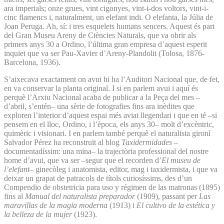
ara imperials; onze grues, vint cigonyes, vint-i-dos voltors, vint-i-
cinc flamencs i, naturalment, un elefant indi. O elefanta, la Júlia de
Joan Peruga. Ah, sí: i tres esquelets humans sencers. Aquest és part
del Gran Museu Areny de Ciències Naturals, que va obrir als
primers anys 30 a Ordino, l’última gran empresa d’aquest esperit
inquiet que va ser Pau-Xavier d’Areny-Plandolit (Tolosa, 1876-
Barcelona, 1936).
S’aixecava exactament on avui hi ha l’Auditori Nacional que, de fet,
en va conservar la planta original. I si en parlem avui i aquí és
perquè l’Arxiu Nacional acaba de publicar a la Peça del mes –
d’abril, s’entén– una sèrie de fotografies fins ara inèdites que
exploren l’interior d’aquest espai més aviat llegendari i que en té –si
pensem en el lloc, Ordino, i l’època, els anys 30– molt d’excèntric,
quimèric i visionari. I en parlem també perquè el naturalista gironí
Salvador Pérez ha reconstruït al blog
Taxidermidades
–
documentadíssim: una mina– la trajectòria professional del nostre
home d’avui, que va ser –segur que el recorden d’
El museu de
l’elefant
– ginecòleg i anatomista, editor, mag i taxidermista, i que va
deixar un grapat de patracols de títols curiosíssims, des d’un
Compendio de obstetricia para uso y régimen de las matronas (1895)
fins al
Manual del naturalista preparador
(1909), passant per
Las
maravillas de la magia moderna
(1913) i
El cultivo de la estética y
la belleza de la mujer
(1923).