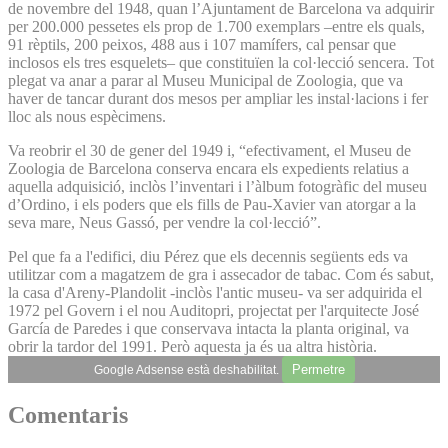
de novembre del 1948, quan l’Ajuntament de Barcelona va adquirir
per 200.000 pessetes els prop de 1.700 exemplars –entre els quals,
91 rèptils, 200 peixos, 488 aus i 107 mamífers, cal pensar que
inclosos els tres esquelets– que constituïen la col·lecció sencera. Tot
plegat va anar a parar al Museu Municipal de Zoologia, que va
haver de tancar durant dos mesos per ampliar les instal·lacions i fer
lloc als nous espècimens.
Va reobrir el 30 de gener del 1949 i, “efectivament, el Museu de
Zoologia de Barcelona conserva encara els expedients relatius a
aquella adquisició, inclòs l’inventari i l’àlbum fotogràfic del museu
d’Ordino, i els poders que els fills de Pau-Xavier van atorgar a la
seva mare, Neus Gassó, per vendre la col·lecció”.
Pel que fa a l'edifici, diu Pérez que els decennis següents eds va
utilitzar com a magatzem de gra i assecador de tabac. Com és sabut,
la casa d'Areny-Plandolit -inclòs l'antic museu- va ser adquirida el
1972 pel Govern i el nou Auditopri, projectat per l'arquitecte José
García de Paredes i que conservava intacta la planta original, va
obrir la tardor del 1991. Però aquesta ja és ua altra història.
Permetre
Google Adsense està deshabilitat.
Comentaris