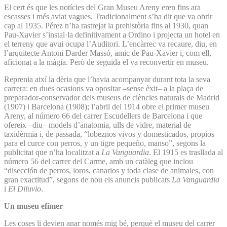
El cert és que les notícies del Gran Museu Areny eren fins ara
escasses i més aviat vagues. Tradicionalment s’ha dit que va obrir
cap al 1935. Pérez n’ha rastrejat la prehistòria fins al 1930, quan
Pau-Xavier s’instal·la definitivament a Ordino i projecta un hotel en
el terreny que avui ocupa l’Auditori. L’encàrrec va recaure, diu, en
l’arquitecte Antoni Darder Massó, amic de Pau-Xavier i, com ell,
aficionat a la màgia. Però de seguida el va reconvertir en museu.
Reprenia així la dèria que l’havia acompanyar durant tota la seva
carrera: en dues ocasions va opositar –sense èxit– a la plaça de
preparador-conservador dels museus de ciències naturals de Madrid
(1907) i Barcelona (1908); l’abril del 1914 obre el primer museu
Areny, al número 66 del carrer Escudellers de Barcelona i que
ofereix –diu– models d’anatomia, ulls de vidre, material de
taxidèrmia i, de passada, “lobeznos vivos y domesticados, propios
para el curce con perros, y un tigre pequeño, manso”, segons la
publicitat que n’ha localitzat a
La Vanguardia
. El 1915 es trasllada al
número 56 del carrer del Carme, amb un catàleg que inclou
“disección de perros, loros, canarios y toda clase de animales, con
gran exactitud”, segons de nou els anuncis publicats
La Vanguardia
i
El Diluvio
.
Un museu efímer
Les coses li devien anar només mig bé, perquè el museu del carrer