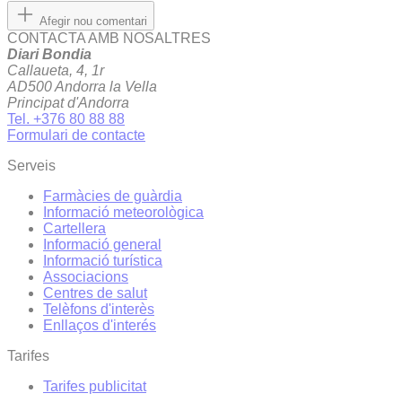
Afegir nou comentari
CONTACTA AMB NOSALTRES
Diari Bondia
Callaueta, 4, 1r
AD500 Andorra la Vella
Principat d'Andorra
Tel. +376 80 88 88
Formulari de contacte
Serveis
Farmàcies de guàrdia
Informació meteorològica
Cartellera
Informació general
Informació turística
Associacions
Centres de salut
Telèfons d'interès
Enllaços d'interés
Tarifes
Tarifes publicitat