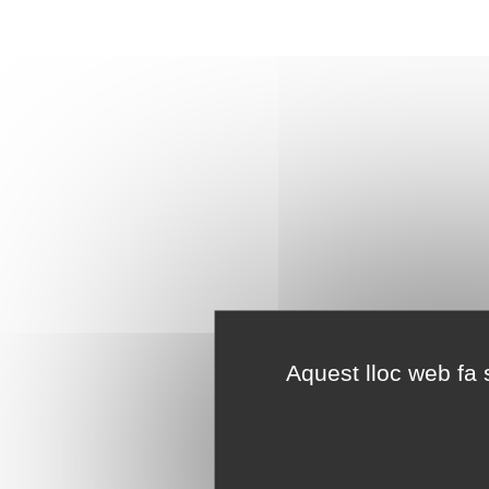
Aquest lloc web fa s