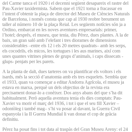
del Carme tanca el 1920 i el decenni següent desapareix el rastre del
Pau-Xavier taxidermista. Sabem que el 1921 torna a fracassar en
l’intent d’obtenir la plaça de director del Museu de Ciències Naturals
de Barcelona, i només consta que cap al 1930 reobre breument un
taller al número 10 de la plaça Reial. Les següents notícies són ja a
Ordino, embarcat en les noves aventures empresarials: primer,
l’hotel; després, el museu, que tenia, diu Pérez, dues plantes. A la de
baix, un gran saló amb l’elefant i tres diorames de dimensions
considerables –entre els 12 i els 20 metres quadrats– amb les serps,
els cocodrils, els micos, les tortugues i les aus marines, així com
unes quantes vitrines plenes de grups d’animals, i caps dissecats -
glups- penjats per les parets.
A la planta de dalt, dues tarteres on va plantificar els voltors i els
isards, més la secció d’anatomia amb els tres esquelets. Sembla que
el 1933, quan va començar a editar Andorra Agrícola, el museu ja
estava en marxa, perquè un dels objectius de la revista era
precisament donar-lo a conèixer. Dos anys abans del que s’ha dit
habitualment. Però aquella aventura tenia els dies comptats: Pau-
Xavier va morir el març del 1936, i tot i que el seu fill Xavier –
odontòleg i també mag– s’hi va posar al davant, la Guerra Civil
espanyola i la II Guerra Mundial li van donar el cop de gràcia
definitiu.
Pérez ha posat fins i tot data al traspàs del Gran Museu Areny: el 24