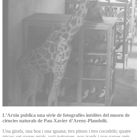
L’Arxiu publica una sèrie de fotografies inèdites del museu de
ciències naturals de Pau-Xavier d’Areny-Plandolit.
Una girafa, una boa i una iguana; tres pitons i tres cocodrils; quatre
micos; set garses reials, vuit tortugues, nou isards i nou garses més,