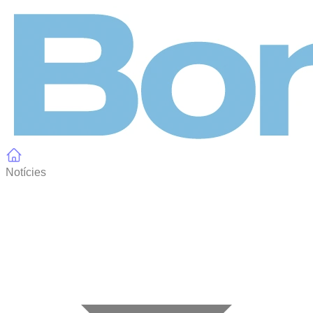
Panell de gestió de galetes
Notícies