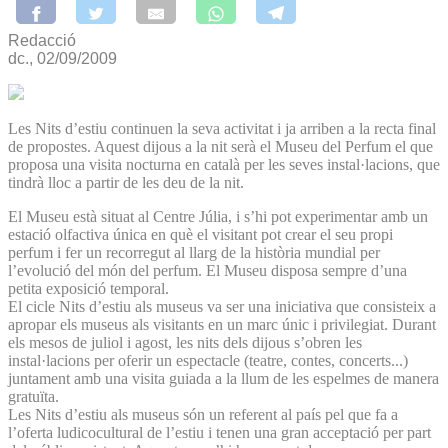
Redacció
dc., 02/09/2009
Les Nits d’estiu continuen la seva activitat i ja arriben a la recta final
de propostes. Aquest dijous a la nit serà el Museu del Perfum el que
proposa una visita nocturna en català per les seves instal·lacions, que
tindrà lloc a partir de les deu de la nit.
El Museu està situat al Centre Júlia, i s’hi pot experimentar amb un
estació olfactiva única en què el visitant pot crear el seu propi
perfum i fer un recorregut al llarg de la història mundial per
l’evolució del món del perfum. El Museu disposa sempre d’una
petita exposició temporal.
El cicle Nits d’estiu als museus va ser una iniciativa que consisteix a
apropar els museus als visitants en un marc únic i privilegiat. Durant
els mesos de juliol i agost, les nits dels dijous s’obren les
instal·lacions per oferir un espectacle (teatre, contes, concerts...)
juntament amb una visita guiada a la llum de les espelmes de manera
gratuïta.
Les Nits d’estiu als museus són un referent al país pel que fa a
l’oferta ludicocultural de l’estiu i tenen una gran acceptació per part