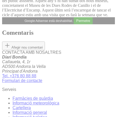
del públic assistent. Aquest any s’hi han sumat dos nous museus,
concretament el Museu de les Dues Rodes de Canillo i el de
l’Electricitat d’Encamp. Aquest últim serà l’encarregat de tancar el
cicle d’aquest estiu amb una visita que es farà la setmana que ve.
Permetre
Google Adsense està deshabilitat.
Comentaris
Afegir nou comentari
CONTACTA AMB NOSALTRES
Diari Bondia
Callaueta, 4, 1r
AD500 Andorra la Vella
Principat d'Andorra
Tel. +376 80 88 88
Formulari de contacte
Serveis
Farmàcies de guàrdia
Informació meteorològica
Cartellera
Informació general