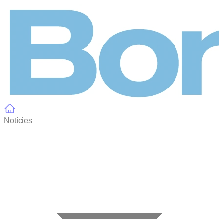
Panell de gestió de galetes
Notícies