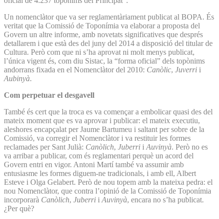
oficial de 4.237 topònims del Principat”.
Un nomenclàtor que va ser reglamentàriament publicat al BOPA. És
veritat que la Comissió de Toponímia va elaborar a proposta del
Govern un altre informe, amb novetats significatives que després
detallarem i que està des del juny del 2014 a disposició del titular de
Cultura. Però com que ni s’ha aprovat ni molt menys publicat,
l’única vigent és, com diu Sistac, la “forma oficial” dels topònims
andorrans fixada en el Nomenclàtor del 2010:
Canòlic
,
Juverri
i
Aubinyà
.
Com perpetuar el desgavell
També és cert que la troca es va començar a embolicar quasi des del
mateix moment que es va aprovar i publicar: el mateix executiu,
aleshores encapçalat per Jaume Bartumeu i saltant per sobre de la
Comissió, va corregir el Nomenclàtor i va restituir les formes
reclamades per Sant Julià:
Canòlich
,
Juberri
i
Auvinyà
. Però no es
va arribar a publicar, com és reglamentari perquè un acord del
Govern entri en vigor. Antoni Martí també va assumir amb
entusiasme les formes diguem-ne tradicionals, i amb ell, Albert
Esteve i Olga Gelabert. Però de nou topem amb la mateixa pedra: el
nou Nomenclàtor, que contra l’opinió de la Comissió de Toponímia
incorporarà
Canòlich
,
Juberri
i
Auvinyà
, encara no s’ha publicat.
¿Per què?