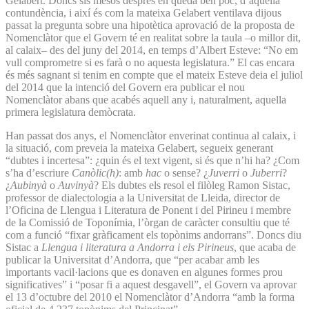
Gelabert. Doncs sis mesos després en queda ben poc, d’aquella
contundència, i així és com la mateixa Gelabert ventilava dijous
passat la pregunta sobre una hipotètica aprovació de la proposta de
Nomenclàtor que el Govern té en realitat sobre la taula –o millor dit,
al calaix– des del juny del 2014, en temps d’Albert Esteve: “No em
vull comprometre si es farà o no aquesta legislatura.” El cas encara
és més sagnant si tenim en compte que el mateix Esteve deia el juliol
del 2014 que la intenció del Govern era publicar el nou
Nomenclàtor abans que acabés aquell any i, naturalment, aquella
primera legislatura demòcrata.
Han passat dos anys, el Nomenclàtor enverinat continua al calaix, i
la situació, com preveia la mateixa Gelabert, segueix generant
“dubtes i incertesa”: ¿quin és el text vigent, si és que n’hi ha? ¿Com
s’ha d’escriure
Canòlic(h)
: amb
hac
o sense? ¿
Juverri
o
Juberri
?
¿
Aubinyà
o
Auvinyà
? Els dubtes els resol el filòleg Ramon Sistac,
professor de dialectologia a la Universitat de Lleida, director de
l’Oficina de Llengua i Literatura de Ponent i del Pirineu i membre
de la Comissió de Toponímia, l’òrgan de caràcter consultiu que té
com a funció “fixar gràficament els topònims andorrans”. Doncs diu
Sistac a
Llengua i literatura a Andorra i els Pirineus
, que acaba de
publicar la Universitat d’Andorra, que “per acabar amb les
importants vacil·lacions que es donaven en algunes formes prou
significatives” i “posar fi a aquest desgavell”, el Govern va aprovar
el 13 d’octubre del 2010 el Nomenclàtor d’Andorra “amb la forma