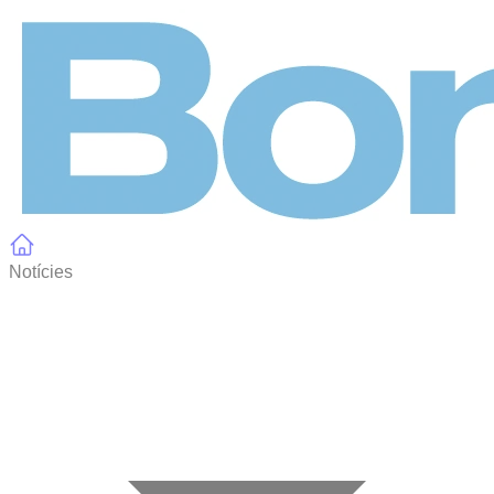
Panell de gestió de galetes
Notícies