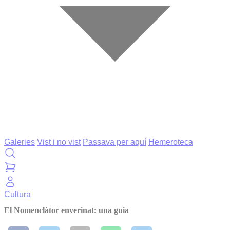
Galeries
Vist i no vist
Passava per aquí
Hemeroteca
Cultura
El Nomenclàtor enverinat: una guia