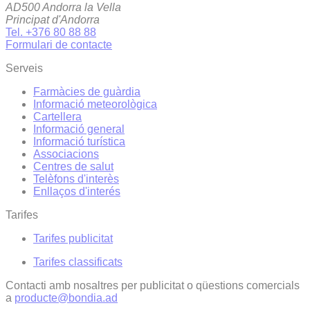
AD500 Andorra la Vella
Principat d'Andorra
Tel. +376 80 88 88
Formulari de contacte
Serveis
Farmàcies de guàrdia
Informació meteorològica
Cartellera
Informació general
Informació turística
Associacions
Centres de salut
Telèfons d'interès
Enllaços d'interés
Tarifes
Tarifes publicitat
Tarifes classificats
Contacti amb nosaltres per publicitat o qüestions comercials
a
producte@bondia.ad