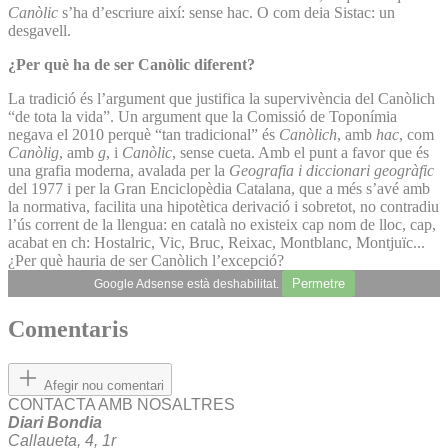
Canòlic
s’ha d’escriure així: sense hac. O com deia Sistac: un
desgavell.
¿Per què ha de ser Canòlic diferent?
La tradició és l’argument que justifica la supervivència del Canòlich
“de tota la vida”. Un argument que la Comissió de Toponímia
negava el 2010 perquè “tan tradicional” és
Canòlich
, amb
hac
, com
Canòlig
, amb
g
, i
Canòlic
, sense cueta. Amb el punt a favor que és
una grafia moderna, avalada per la
Geografia i diccionari geogràfic
del 1977 i per la Gran Enciclopèdia Catalana, que a més s’avé amb
la normativa, facilita una hipotètica derivació i sobretot, no contradiu
l’ús corrent de la llengua: en català no existeix cap nom de lloc, cap,
acabat en ch: Hostalric, Vic, Bruc, Reixac, Montblanc, Montjuïc...
¿Per què hauria de ser Canòlich l’excepció?
Permetre
Google Adsense està deshabilitat.
Comentaris
Afegir nou comentari
CONTACTA AMB NOSALTRES
Diari Bondia
Callaueta, 4, 1r