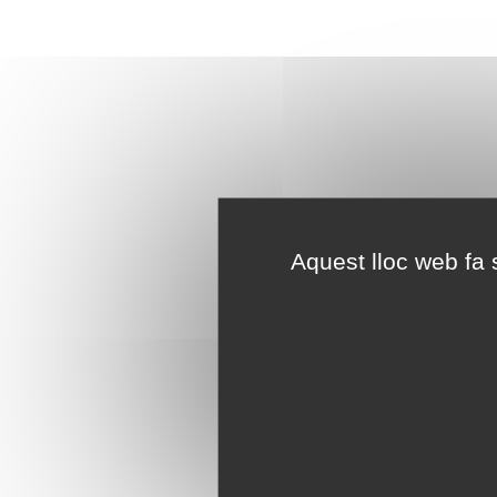
Aquest lloc web fa s