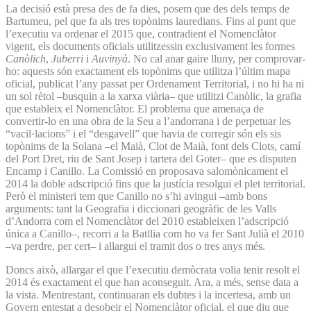
La decisió està presa des de fa dies, posem que des dels temps de
Bartumeu, pel que fa als tres topònims lauredians. Fins al punt que
l’executiu va ordenar el 2015 que, contradient el Nomenclàtor
vigent, els documents oficials utilitzessin exclusivament les formes
Canòlich
,
Juberri
i
Auvinyà
. No cal anar gaire lluny, per comprovar-
ho: aquests són exactament els topònims que utilitza l’últim mapa
oficial, publicat l’any passat per Ordenament Territorial, i no hi ha ni
un sol rètol –busquin a la xarxa viària– que utilitzi Canòlic, la grafia
que estableix el Nomenclàtor. El problema que amenaça de
convertir-lo en una obra de la Seu a l’andorrana i de perpetuar les
“vacil·lacions” i el “desgavell” que havia de corregir són els sis
topònims de la Solana –el Maià, Clot de Maià, font dels Clots, camí
del Port Dret, riu de Sant Josep i tartera del Goter– que es disputen
Encamp i Canillo. La Comissió en proposava salomònicament el
2014 la doble adscripció fins que la justícia resolgui el plet territorial.
Però el ministeri tem que Canillo no s’hi avingui –amb bons
arguments: tant la Geografia i diccionari geogràfic de les Valls
d’Andorra com el Nomenclàtor del 2010 estableixen l’adscripció
única a Canillo–, recorri a la Batllia com ho va fer Sant Julià el 2010
–va perdre, per cert– i allargui el tramit dos o tres anys més.
Doncs això, allargar el que l’executiu demòcrata volia tenir resolt el
2014 és exactament el que han aconseguit. Ara, a més, sense data a
la vista. Mentrestant, continuaran els dubtes i la incertesa, amb un
Govern entestat a desobeir el Nomenclàtor oficial, el que diu que