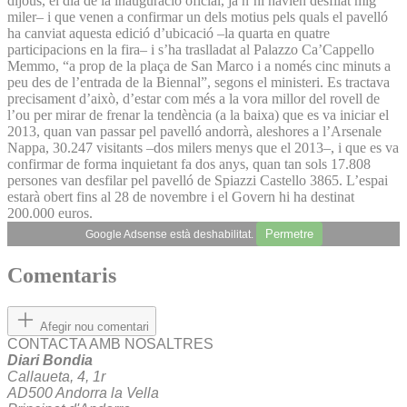
dijous, el dia de la inauguració oficial, ja n’hi havien desfilat mig
miler– i que venen a confirmar un dels motius pels quals el pavelló
ha canviat aquesta edició d’ubicació –la quarta en quatre
participacions en la fira– i s’ha traslladat al Palazzo Ca’Cappello
Memmo, “a prop de la plaça de San Marco i a només cinc minuts a
peu des de l’entrada de la Biennal”, segons el ministeri. Es tractava
precisament d’això, d’estar com més a la vora millor del rovell de
l’ou per mirar de frenar la tendència (a la baixa) que es va iniciar el
2013, quan van passar pel pavelló andorrà, aleshores a l’Arsenale
Nappa, 30.247 visitants –dos milers menys que el 2013–, i que es va
confirmar de forma inquietant fa dos anys, quan tan sols 17.808
persones van desfilar pel pavelló de Spiazzi Castello 3865. L’espai
estarà obert fins al 28 de novembre i el Govern hi ha destinat
200.000 euros.
Permetre
Google Adsense està deshabilitat.
Comentaris
Afegir nou comentari
CONTACTA AMB NOSALTRES
Diari Bondia
Callaueta, 4, 1r
AD500 Andorra la Vella