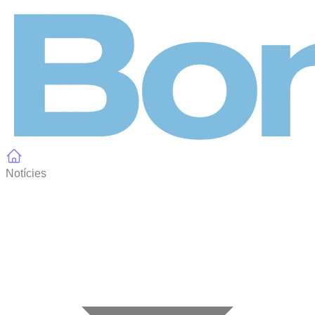
Panell de gestió de galetes
Notícies