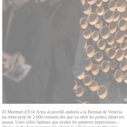
El Murmuri d’Eve Ariza al pavelló andorrà a la Biennal de Venècia
ha rebut prop de 2.000 visitants des que va obrir les portes, dimecres
passat. Unes xifres òptimes que avalen les primeres impressions –