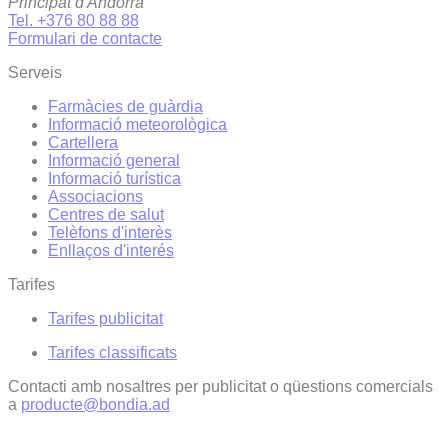
Principat d'Andorra
Tel. +376 80 88 88
Formulari de contacte
Serveis
Farmàcies de guàrdia
Informació meteorològica
Cartellera
Informació general
Informació turística
Associacions
Centres de salut
Telèfons d'interès
Enllaços d'interés
Tarifes
Tarifes publicitat
Tarifes classificats
Contacti amb nosaltres per publicitat o qüestions comercials
a
producte@bondia.ad