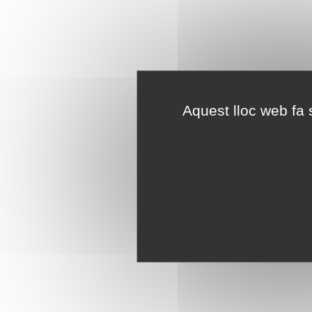
Aquest lloc web fa s