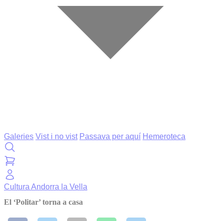
Galeries
Vist i no vist
Passava per aquí
Hemeroteca
Cultura
Andorra la Vella
El ‘Politar’ torna a casa