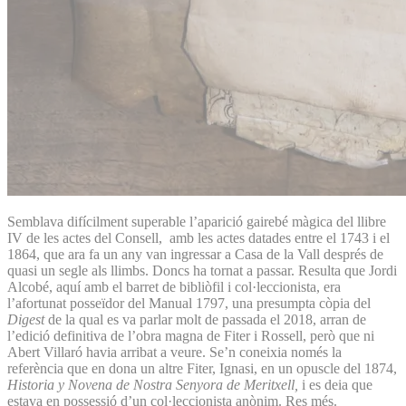
Semblava difícilment superable l’aparició gairebé màgica del llibre
IV de les actes del Consell, amb les actes datades entre el 1743 i el
1864, que ara fa un any van ingressar a Casa de la Vall després de
quasi un segle als llimbs. Doncs ha tornat a passar. Resulta que Jordi
Alcobé, aquí amb el barret de bibliòfil i col·leccionista, era
l’afortunat posseïdor del Manual 1797, una presumpta còpia del
Digest
de la qual es va parlar molt de passada el 2018, arran de
l’edició definitiva de l’obra magna de Fiter i Rossell, però que ni
Abert Villaró havia arribat a veure. Se’n coneixia només la
referència que en dona un altre Fiter, Ignasi, en un opuscle del 1874,
Historia y Novena de Nostra Senyora de Meritxell,
i es deia que
estava en possessió d’un col·leccionista anònim. Res més.