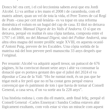
Doncs bé: era cert, i el col·leccionista sabem avui que era Jordi
Alcobé. Li va arribar a les mans el 2008 i de carambola, com ell
mateix admet, quan un veí de tota la vida, el Pere Torres de cal Regí
de Prats –casa per cert mil·lenària– es va topar en una reforma
domèstica el volum en un bagul del cap de casa. El títol no deixava
lloc a dubtes:
Manual Digest de les Valls d’Andorra
. O sí que en
deixava, perquè en realitat és una còpia tardana, composta entre el
1797 i el 1800, no del
Manual Digest
, sinó del
Politar Andorrà
, una
altra obra magna del nostre prolífic segle XVIII, en aquesta ocasió
d’Antoni Puig, prevere de les Escaldes. Una còpia sortida de la
mateixa mà del bon prevere però manuscrita 33 anys després que
l’original.
Per resumir: Alcobé va adquirir aquell tresor, un patracol de 676
pàgines, hi ha conviscut durant setze anys i ahir va consumar la
donació que es portava gestant des que el juliol del 2024 el va
dipositar a Casa de la Vall: “Ho he rumiat molt, és un pas que he
trigat molt a fer però que no m’ha costat gens perquè estava
convençut que és patrimoni de tots i que havia de tornar al Consell
General, a casa seva, d’on va sortir ara fa 228 anys”.
Una història rodona i, com diu ell mateix, amb final feliç, perquè el
Consell General –Carles Ensenyat i Sandra Codina estaven ahir
lògicament exultants, com vols estar si vius un miracle com aquest