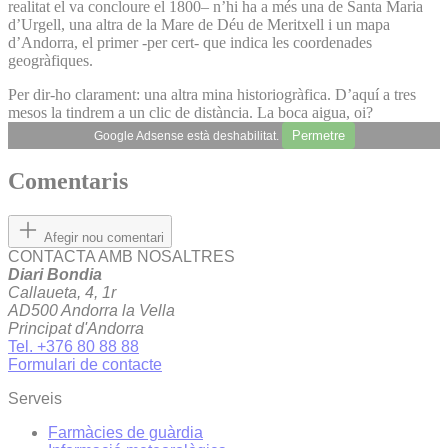
realitat el va concloure el 1800– n’hi ha a més una de Santa Maria
d’Urgell, una altra de la Mare de Déu de Meritxell i un mapa
d’Andorra, el primer -per cert- que indica les coordenades
geogràfiques.
Per dir-ho clarament: una altra mina historiogràfica. D’aquí a tres
mesos la tindrem a un clic de distància. La boca aigua, oi?
Permetre
Google Adsense està deshabilitat.
Comentaris
Afegir nou comentari
CONTACTA AMB NOSALTRES
Diari Bondia
Callaueta, 4, 1r
AD500 Andorra la Vella
Principat d'Andorra
Tel. +376 80 88 88
Formulari de contacte
Serveis
Farmàcies de guàrdia