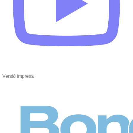
Versió impresa