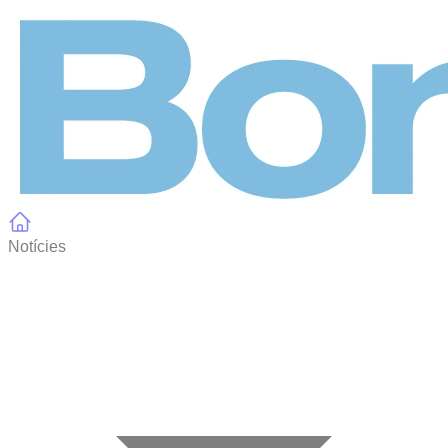
Panell de gestió de galetes
Notícies