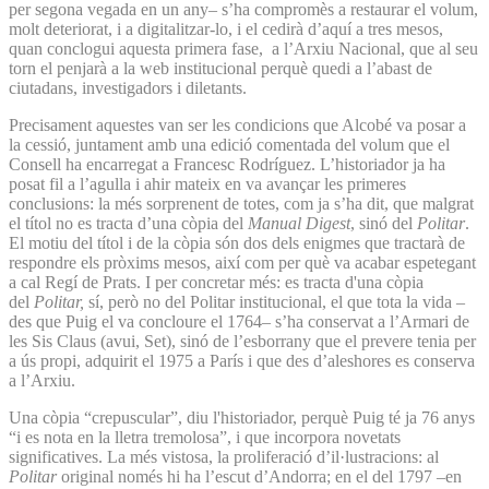
per segona vegada en un any– s’ha compromès a restaurar el volum,
molt deteriorat, i a digitalitzar-lo, i el cedirà d’aquí a tres mesos,
quan conclogui aquesta primera fase, a l’Arxiu Nacional, que al seu
torn el penjarà a la web institucional perquè quedi a l’abast de
ciutadans, investigadors i diletants.
Precisament aquestes van ser les condicions que Alcobé va posar a
la cessió, juntament amb una edició comentada del volum que el
Consell ha encarregat a Francesc Rodríguez. L’historiador ja ha
posat fil a l’agulla i ahir mateix en va avançar les primeres
conclusions: la més sorprenent de totes, com ja s’ha dit, que malgrat
el títol no es tracta d’una còpia del
Manual Digest
, sinó del
Politar
.
El motiu del títol i de la còpia són dos dels enigmes que tractarà de
respondre els pròxims mesos, així com per què va acabar espetegant
a cal Regí de Prats. I per concretar més: es tracta d'una còpia
del
Politar,
sí, però no del Politar
institucional, el que tota la vida –
des que Puig el va concloure el 1764– s’ha conservat a l’Armari de
les Sis Claus (avui, Set), sinó de l’esborrany que el prevere tenia per
a ús propi, adquirit el 1975 a París i que des d’aleshores es conserva
a l’Arxiu.
Una còpia “crepuscular”, diu l'historiador, perquè Puig té ja 76 anys
“i es nota en la lletra tremolosa”, i que incorpora novetats
significatives. La més vistosa, la proliferació d’il·lustracions: al
Politar
original només hi ha l’escut d’Andorra; en el del 1797 –en