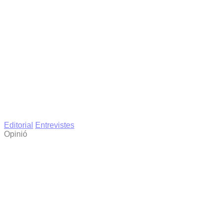
Editorial
Entrevistes
Opinió