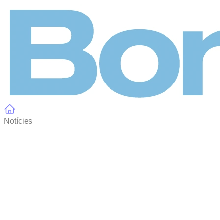
Panell de gestió de galetes
Notícies