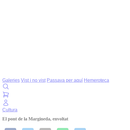
Galeries
Vist i no vist
Passava per aquí
Hemeroteca
Cultura
El pont de la Margineda, envoltat