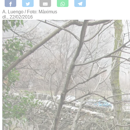
A. Luengo / Foto: Màximus
dl., 22/02/2016