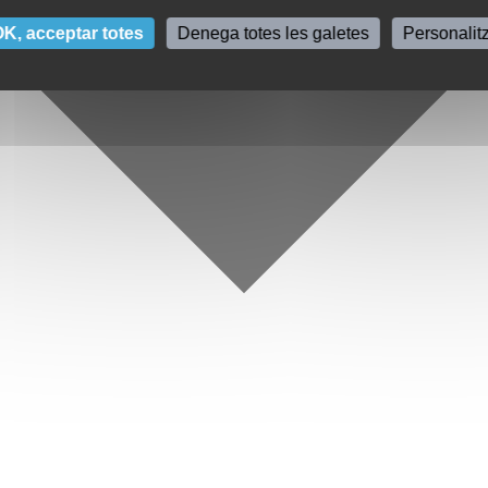
K, acceptar totes
Denega totes les galetes
Personalit